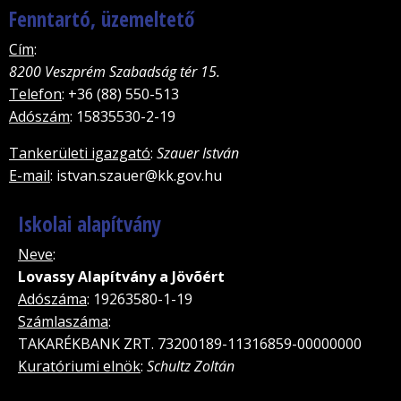
Fenntartó, üzemeltető
Cím
:
8200 Veszprém Szabadság tér 15.
Telefon
: +36 (88) 550-513
Adószám
: 15835530-2-19
Tankerületi igazgató
:
Szauer István
E-mail
: istvan.szauer@kk.gov.hu
Iskolai alapítvány
Neve
:
Lovassy Alapítvány a Jövõért
Adószáma
: 19263580-1-19
Számlaszáma
:
TAKARÉKBANK ZRT. 73200189-11316859-00000000
Kuratóriumi elnök
:
Schultz Zoltán