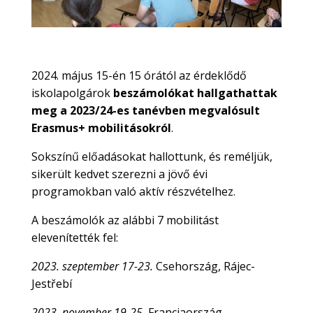
2024. május 15-én 15 órától az érdeklődő
iskolapolgárok
beszámolókat hallgathattak
meg a 2023/24-es tanévben megvalósult
Erasmus+ mobilitásokról
.
Sokszínű előadásokat hallottunk, és reméljük,
sikerült kedvet szerezni a jövő évi
programokban való aktív részvételhez.
A beszámolók az alábbi 7 mobilitást
elevenítették fel:
2023.
szeptember 17-23.
Csehország, Rájec-
Jestřebí
2023. november 19-25.
Franciaország,