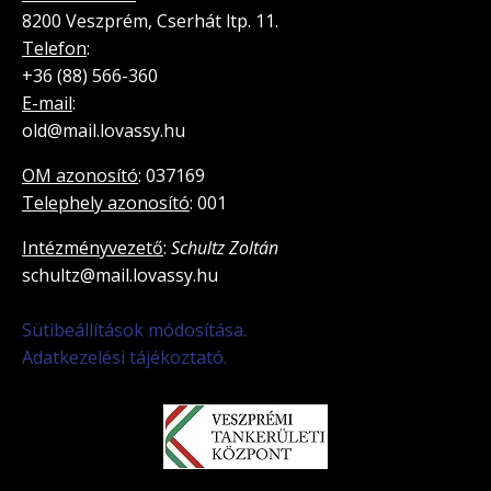
8200 Veszprém, Cserhát ltp. 11.
Telefon
:
+36 (88) 566-360
E-mail
:
old@mail.lovassy.hu
OM azonosító
: 037169
Telephely azonosító
: 001
Intézményvezető
:
Schultz Zoltán
schultz@mail.lovassy.hu
Sütibeállítások módosítása.
Adatkezelési tájékoztató.