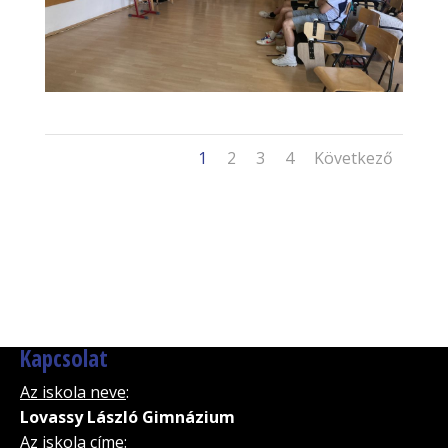
1
2
3
4
Következő
Kapcsolat
Az iskola neve
:
Lovassy László Gimnázium
Az iskola címe
: