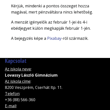
Kérjük, mindenki a pontos összeget hozza
magával, mert pénzváltásra nincs lehetõség.
A menzát igényelők az február 1-jei és 4-i
ebédjegyet külön megkapják február 1-jén.
A bejegyzés képe a
Pixabay
-ról származik.
Kapcsolat
Az iskola neve
:
Lovassy László Gimnázium
Az iskola címe
:
8200 Veszprém, Cserhát ltp. 11.
Telefon
:
+36 (88) 566-360
E-mail
: