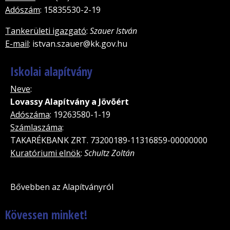
Adószám
: 15835530-2-19
Tankerületi igazgató
:
Szauer István
E-mail
: istvan.szauer@kk.gov.hu
Iskolai alapítvány
Neve
:
Lovassy Alapítvány a Jövõért
Adószáma
: 19263580-1-19
Számlaszáma
:
TAKARÉKBANK ZRT. 73200189-11316859-00000000
Kuratóriumi elnök
:
Schultz Zoltán
Bővebben az Alapítványról
Kövessen minket!