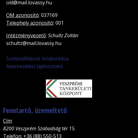
old@mail.lovassy.hu
OM azonosító
: 037169
Telephely azonosító
: 001
Intézményvezető
:
Schultz Zoltán
schultz@mail.lovassy.hu
Sütibeállítások módosítása.
Adatkezelési tájékoztató.
Fenntartó, üzemeltető
Cím
:
8200 Veszprém Szabadság tér 15.
Telefon
: +36 (88) 550-513