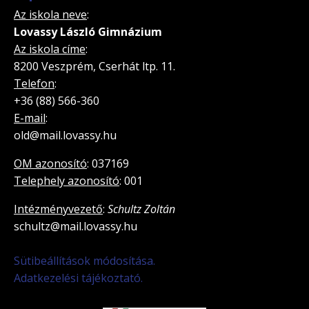
Az iskola neve
:
Lovassy László Gimnázium
Az iskola címe
:
8200 Veszprém, Cserhát ltp. 11.
Telefon
:
+36 (88) 566-360
E-mail
:
old@mail.lovassy.hu
OM azonosító
: 037169
Telephely azonosító
: 001
Intézményvezető
:
Schultz Zoltán
schultz@mail.lovassy.hu
Sütibeállítások módosítása.
Adatkezelési tájékoztató.