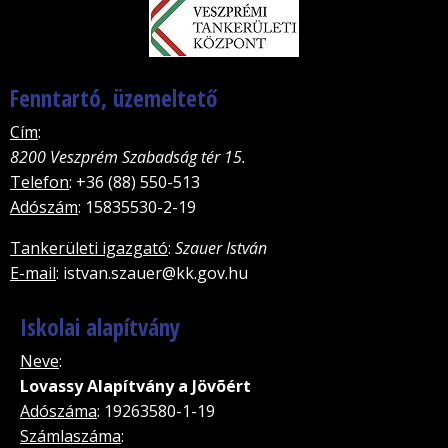
Fenntartó, üzemeltető
Cím
:
8200 Veszprém Szabadság tér 15.
Telefon
: +36 (88) 550-513
Adószám
: 15835530-2-19
Tankerületi igazgató
:
Szauer István
E-mail
: istvan.szauer@kk.gov.hu
Iskolai alapítvány
Neve
:
Lovassy Alapítvány a Jövõért
Adószáma
: 19263580-1-19
Számlaszáma
: