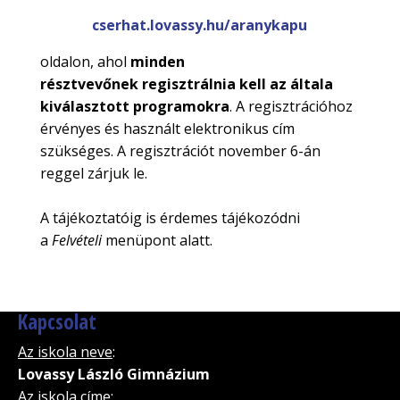
cserhat.lovassy.hu/aranykapu
oldalon, ahol
minden
résztvevőnek regisztrálnia kell az általa
kiválasztott programokra
. A regisztrációhoz
érvényes és használt elektronikus cím
szükséges. A regisztrációt november 6-án
reggel zárjuk le.
A tájékoztatóig is érdemes tájékozódni
a
Felvételi
menüpont alatt.
Kapcsolat
Az iskola neve
:
Lovassy László Gimnázium
Az iskola címe
: