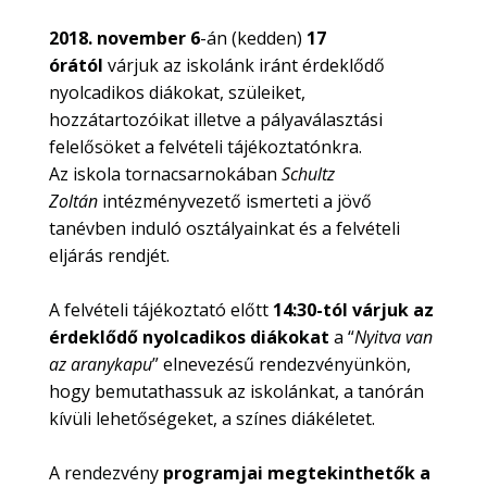
2018. november 6
-án (kedden)
17
órától
várjuk az iskolánk iránt érdeklődő
nyolcadikos diákokat, szüleiket,
hozzátartozóikat illetve a pályaválasztási
felelősöket a felvételi tájékoztatónkra.
Az iskola tornacsarnokában
Schultz
Zoltán
intézményvezető ismerteti a jövő
tanévben induló osztályainkat és a felvételi
eljárás rendjét.
A felvételi tájékoztató előtt
14:30-tól várjuk az
érdeklődő nyolcadikos diákokat
a “
Nyitva van
az aranykapu
” elnevezésű rendezvényünkön,
hogy bemutathassuk az iskolánkat, a tanórán
kívüli lehetőségeket, a színes diákéletet.
A rendezvény
programjai megtekinthetők a