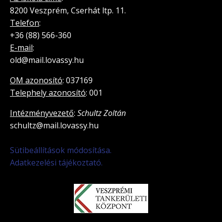
8200 Veszprém, Cserhát ltp. 11.
Telefon
:
+36 (88) 566-360
E-mail
:
old@mail.lovassy.hu
OM azonosító
: 037169
Telephely azonosító
: 001
Intézményvezető
:
Schultz Zoltán
schultz@mail.lovassy.hu
Sütibeállítások módosítása.
Adatkezelési tájékoztató.