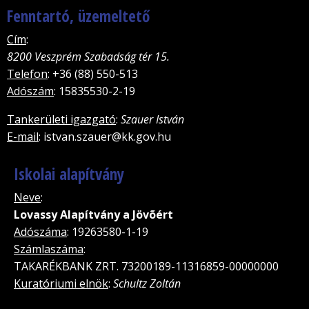
Fenntartó, üzemeltető
Cím
:
8200 Veszprém Szabadság tér 15.
Telefon
: +36 (88) 550-513
Adószám
: 15835530-2-19
Tankerületi igazgató
:
Szauer István
E-mail
: istvan.szauer@kk.gov.hu
Iskolai alapítvány
Neve
:
Lovassy Alapítvány a Jövõért
Adószáma
: 19263580-1-19
Számlaszáma
:
TAKARÉKBANK ZRT. 73200189-11316859-00000000
Kuratóriumi elnök
:
Schultz Zoltán