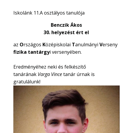
Iskolánk 11.A osztályos tanulója
Benczik Ákos
30. helyezést ért el
az
O
rszágos
K
özépiskolai
T
anulmányi
V
erseny
fizika tantárgy
i versenyében.
Eredményéhez neki és felkészítő
tanárának
Varga Vince
tanár úrnak is
gratulálunk!