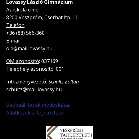
Lovassy László Gimnázium
Az iskola címe
:
8200 Veszprém, Cserhát ltp. 11.
Telefon
:
+36 (88) 566-360
E-mail
:
old@mail.lovassy.hu
OM azonosító
: 037169
Telephely azonosító
: 001
Intézményvezető
:
Schultz Zoltán
schultz@mail.lovassy.hu
Sütibeállítások módosítása.
Adatkezelési tájékoztató.