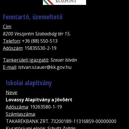
Fenntartó, üzemeltető
Cím
:
8200 Veszprém Szabadság tér 15.
Telefon
: +36 (88) 550-513
Adószám
: 15835530-2-19
Tankerületi igazgató
:
Szauer István
E-mail
: istvan.szauer@kk.gov.hu
Iskolai alapítvány
Neve
:
Lovassy Alapítvány a Jövõért
Adószáma
: 19263580-1-19
Számlaszáma
:
TAKARÉKBANK ZRT. 73200189-11316859-00000000
Kuratóriumi elnök
:
Schultz Zoltán