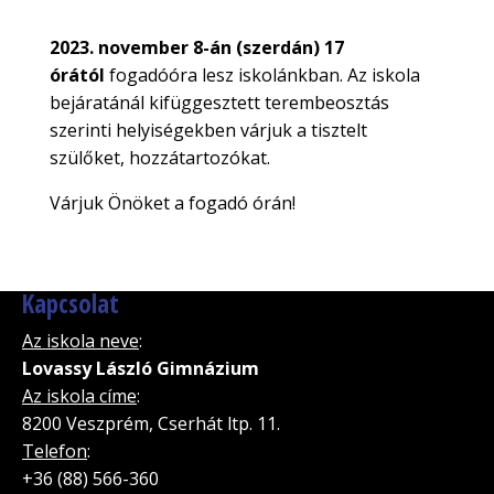
2023. november 8-án (szerdán) 17
órától
fogadóóra lesz iskolánkban. Az iskola
bejáratánál kifüggesztett terembeosztás
szerinti helyiségekben várjuk a tisztelt
szülőket, hozzátartozókat.
Várjuk Önöket a fogadó órán!
Kapcsolat
Az iskola neve
:
Lovassy László Gimnázium
Az iskola címe
:
8200 Veszprém, Cserhát ltp. 11.
Telefon
:
+36 (88) 566-360