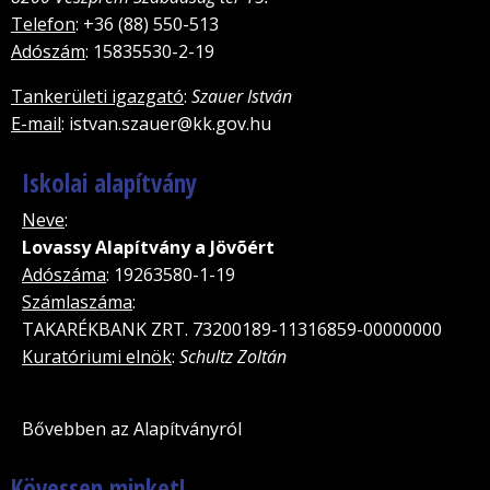
Telefon
: +36 (88) 550-513
Adószám
: 15835530-2-19
Tankerületi igazgató
:
Szauer István
E-mail
: istvan.szauer@kk.gov.hu
Iskolai alapítvány
Neve
:
Lovassy Alapítvány a Jövõért
Adószáma
: 19263580-1-19
Számlaszáma
:
TAKARÉKBANK ZRT. 73200189-11316859-00000000
Kuratóriumi elnök
:
Schultz Zoltán
Bővebben az Alapítványról
Kövessen minket!