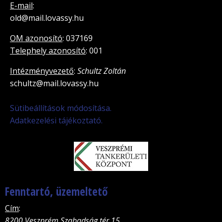
E-mail
:
old@mail.lovassy.hu
OM azonosító
: 037169
Telephely azonosító
: 001
Intézményvezető
:
Schultz Zoltán
schultz@mail.lovassy.hu
Sütibeállítások módosítása.
Adatkezelési tájékoztató.
Fenntartó, üzemeltető
Cím
:
8200 Veszprém Szabadság tér 15.