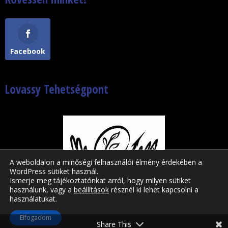
Facebook
Lovassy Tehetségpont
A weboldalon a minőségi felhasználói élmény érdekében a
WordPress sütiket használ.
Ismerje meg tájékoztatónkat arról, hogy milyen sütiket
használunk, vagy a
beállítások
résznél ki lehet kapcsolni a
használatukat.
Lovassy László Gimnázium © 2019-2026|
Elfogadom
WordPress motor | Divi sablon
Share This