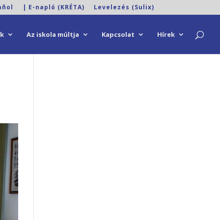
añol
| E-napló (KRÉTA)
Levelezés (Sulix)
ok
Az iskola múltja
Kapcsolat
Hírek