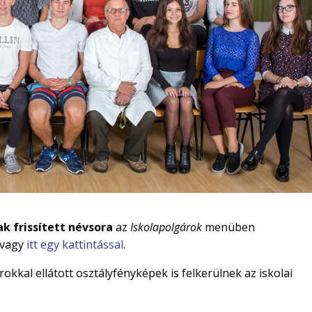
ak frissített névsora
az
Iskolapolgárok
menüben
avagy
itt egy kattintással
.
kkal ellátott osztályfényképek is felkerülnek az iskolai