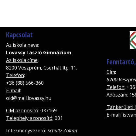
Kapcsolat
Az iskola neve
:
Lovassy László Gimnázium
Az iskola címe
:
Fenntartó
8200 Veszprém, Cserhát ltp. 11.
Cím
:
Telefon
:
8200 Veszpré
+36 (88) 566-360
Telefon
: +36
E-mail
:
Adószám
: 1
old@mail.lovassy.hu
Tankerületi 
OM azonosító
: 037169
E-mail
: istv
Telephely azonosító
: 001
Intézményvezető
:
Schultz Zoltán