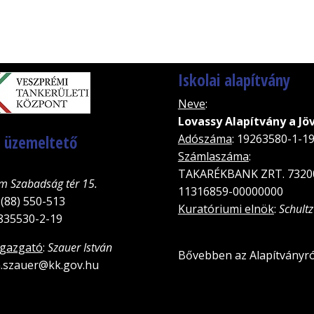
Iskolai alapítvány
Neve
:
Lovassy Alapítvány a Jö
, üzemeltető
Adószáma
: 19263580-1-1
Számlaszáma
:
TAKARÉKBANK ZRT. 7320
m Szabadság tér 15.
11316859-00000000
 (88) 550-513
Kuratóriumi elnök
:
Schultz
5835530-2-19
igazgató
:
Szauer István
Bővebben az Alapítványró
an.szauer@kk.gov.hu