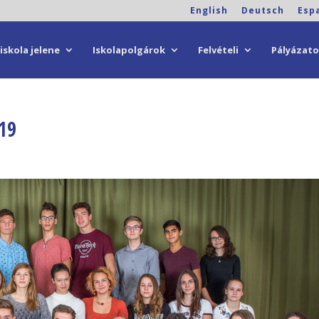
English
Deutsch
Esp
iskola jelene
Iskolapolgárok
Felvételi
Pályázat
019