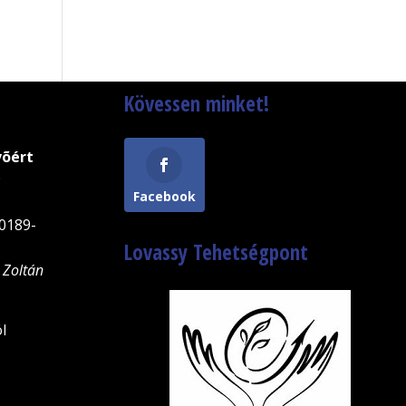
Kövessen minket!
võért
9
Facebook
0189-
Lovassy Tehetségpont
 Zoltán
l