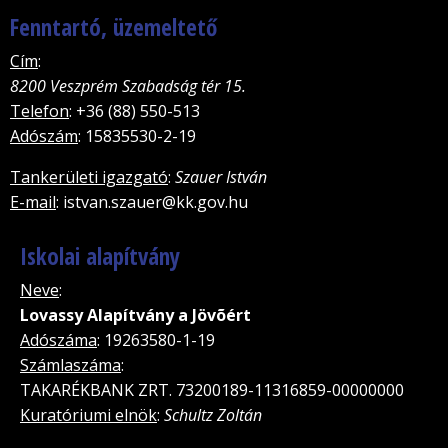
Fenntartó, üzemeltető
Cím
:
8200 Veszprém Szabadság tér 15.
Telefon
: +36 (88) 550-513
Adószám
: 15835530-2-19
Tankerületi igazgató
:
Szauer István
E-mail
: istvan.szauer@kk.gov.hu
Iskolai alapítvány
Neve
:
Lovassy Alapítvány a Jövõért
Adószáma
: 19263580-1-19
Számlaszáma
:
TAKARÉKBANK ZRT. 73200189-11316859-00000000
Kuratóriumi elnök
:
Schultz Zoltán