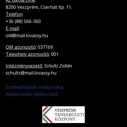
Az iskola címe
:
8200 Veszprém, Cserhát ltp. 11.
Telefon
:
+36 (88) 566-360
E-mail
:
old@mail.lovassy.hu
OM azonosító
: 037169
Telephely azonosító
: 001
Intézményvezető
:
Schultz Zoltán
schultz@mail.lovassy.hu
Sütibeállítások módosítása.
Adatkezelési tájékoztató.