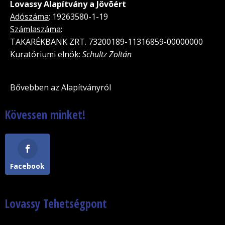
Lovassy Alapítvány a Jövõért
Adószáma
: 19263580-1-19
Számlaszáma
:
TAKARÉKBANK ZRT. 73200189-11316859-00000000
Kuratóriumi elnök
:
Schultz Zoltán
Bővebben az Alapítványról
Kövessen minket!
Facebook
Lovassy Tehetségpont