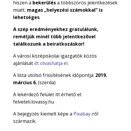
hiszen a
bekerülés
a többszörös jelentkezések
miatt,
magas „helyezési számokkal” is
lehetséges
.
A szép eredményekhez gratulálunk,
reméljük minél több jelentkezõvel
találkozunk a beiratkozáskor!
A városi középiskolai igazgatók közös
ajánlását
itt olvashatja el
.
A lista utolsó frissítésének időpontja:
2019.
március 6.
(szerda)
A lekérdező felület itt érhető el:
felveteli.lovassy.hu
A bejegyzés kiemelt képe a
Pixabay
-ről
származik.