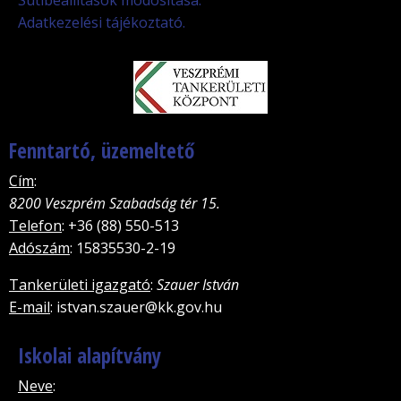
Sütibeállítások módosítása.
Adatkezelési tájékoztató.
Fenntartó, üzemeltető
Cím
:
8200 Veszprém Szabadság tér 15.
Telefon
: +36 (88) 550-513
Adószám
: 15835530-2-19
Tankerületi igazgató
:
Szauer István
E-mail
: istvan.szauer@kk.gov.hu
Iskolai alapítvány
Neve
: