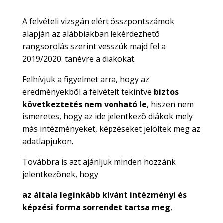
A felvételi vizsgán elért összpontszámok
alapján az alábbiakban lekérdezhetõ
rangsorolás szerint vesszük majd fel a
2019/2020. tanévre a diákokat.
Felhívjuk a figyelmet arra, hogy az
eredményekbõl a felvételt tekintve
biztos
következtetés
nem vonható le
, hiszen nem
ismeretes, hogy az ide jelentkezõ diákok mely
más intézményeket, képzéseket jelöltek meg az
adatlapjukon.
Továbbra is azt ajánljuk minden hozzánk
jelentkezõnek, hogy
az általa leginkább kívánt intézményi és
képzési forma sorrendet tartsa meg
,