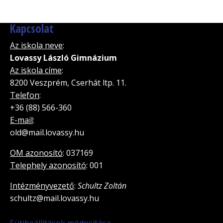
Kapcsolat
Az iskola neve
:
Lovassy László Gimnázium
Az iskola címe
:
8200 Veszprém, Cserhát ltp. 11.
Telefon
:
+36 (88) 566-360
E-mail
:
old@mail.lovassy.hu
OM azonosító
: 037169
Telephely azonosító
: 001
Intézményvezető
:
Schultz Zoltán
schultz@mail.lovassy.hu