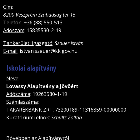
Cím
:
8200 Veszprém Szabadság tér 15.
Telefon
: +36 (88) 550-513
Adószám
: 15835530-2-19
Tankerületi igazgató
:
Szauer István
E-mail
: istvan.szauer@kk.gov.hu
Iskolai alapítvány
Neve
:
Lovassy Alapítvány a Jövõért
Adószáma
: 19263580-1-19
Számlaszáma
:
TAKARÉKBANK ZRT. 73200189-11316859-00000000
Kuratóriumi elnök
:
Schultz Zoltán
Bővebben az Alapítványról