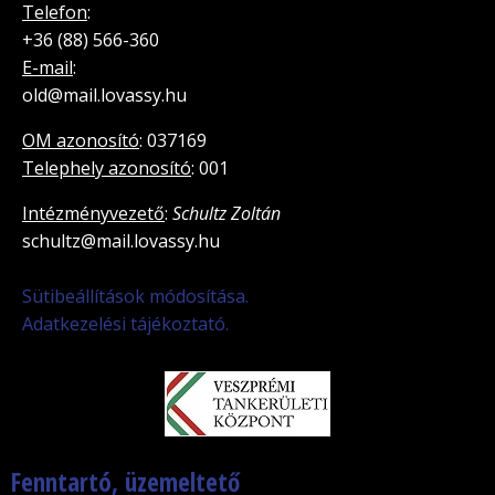
Telefon
:
+36 (88) 566-360
E-mail
:
old@mail.lovassy.hu
OM azonosító
: 037169
Telephely azonosító
: 001
Intézményvezető
:
Schultz Zoltán
schultz@mail.lovassy.hu
Sütibeállítások módosítása.
Adatkezelési tájékoztató.
Fenntartó, üzemeltető