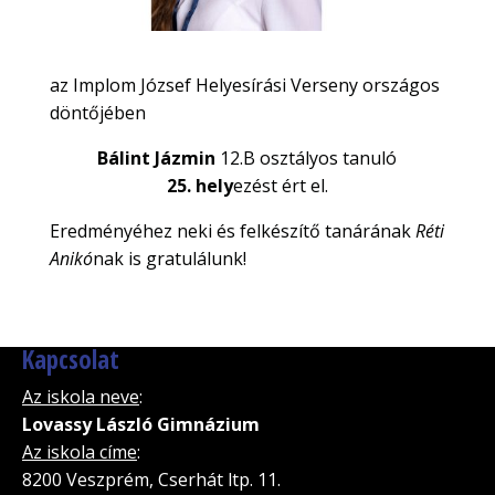
az Implom József Helyesírási Verseny országos
döntőjében
Bálint Jázmin
12.B osztályos tanuló
25. hely
ezést ért el.
Eredményéhez neki és felkészítő tanárának
Réti
Anikó
nak is gratulálunk!
Kapcsolat
Az iskola neve
:
Lovassy László Gimnázium
Az iskola címe
:
8200 Veszprém, Cserhát ltp. 11.