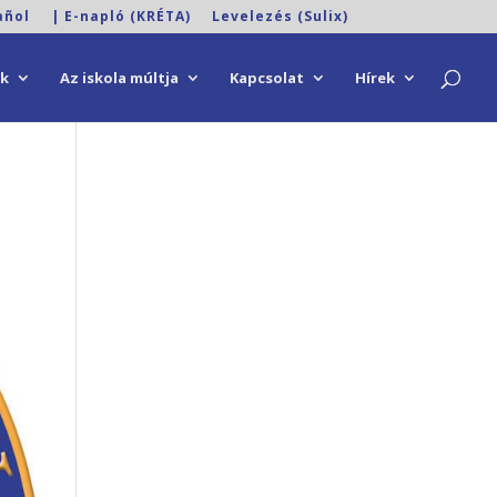
añol
| E-napló (KRÉTA)
Levelezés (Sulix)
ok
Az iskola múltja
Kapcsolat
Hírek