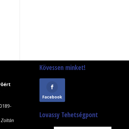
Kövessen minket!
võért
9
Facebook
0189-
Lovassy Tehetségpont
 Zoltán