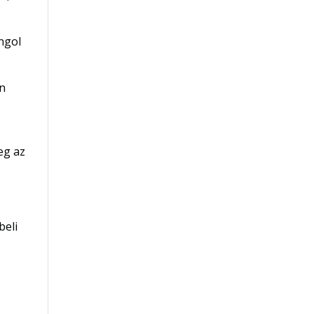
ngol
én
eg az
beli