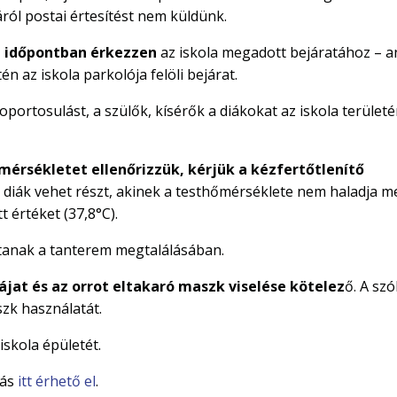
áról postai értesítést nem küldünk.
t időpontban érkezzen
az iskola megadott bejáratához – a
n az iskola parkolója felöli bejárat.
soportosulást, a szülők, kísérők a diákokat az iskola terület
mérsékletet ellenőrizzük, kérjük a kézfertőtlenítő
z a diák vehet részt, akinek a testhőmérséklete nem haladja m
 értéket (37,8°C).
jtanak a tanterem megtalálásában.
ájat és az orrot eltakaró maszk viselése kötelez
ő. A szó
szk használatát.
iskola épületét.
rás
itt érhető el
.