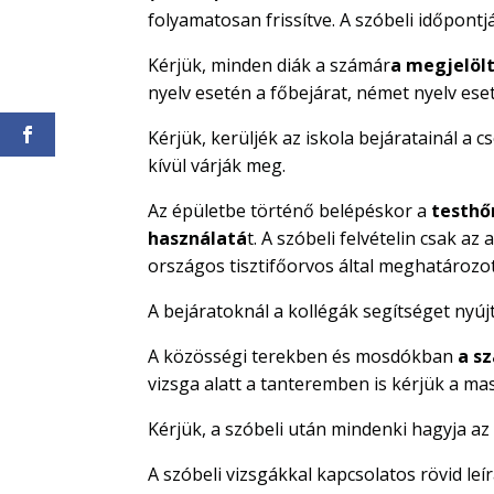
folyamatosan frissítve. A szóbeli időpontj
Kérjük, minden diák a számár
a megjelöl
nyelv esetén a főbejárat, német nyelv eseté
Kérjük, kerüljék az iskola bejáratainál a c
kívül várják meg.
Az épületbe történő belépéskor a
testhő
használatá
t. A szóbeli felvételin csak a
országos tisztifőorvos által meghatározott
A bejáratoknál a kollégák segítséget nyú
A közösségi terekben és mosdókban
a sz
vizsga alatt a tanteremben is kérjük a ma
Kérjük, a szóbeli után mindenki hagyja az 
A szóbeli vizsgákkal kapcsolatos rövid leí