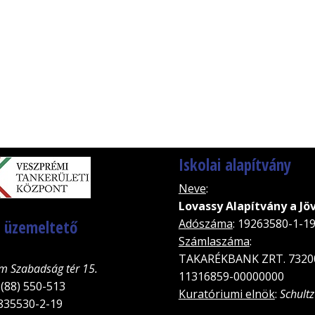
Iskolai alapítvány
Neve
:
Lovassy Alapítvány a Jö
, üzemeltető
Adószáma
: 19263580-1-1
Számlaszáma
:
TAKARÉKBANK ZRT. 7320
m Szabadság tér 15.
11316859-00000000
 (88) 550-513
Kuratóriumi elnök
:
Schultz
5835530-2-19