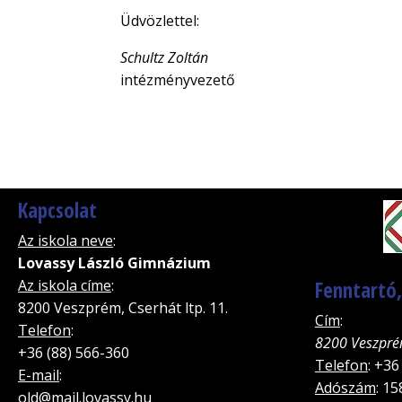
Üdvözlettel:
Schultz Zoltán
intézményvezető
Kapcsolat
Az iskola neve
:
Lovassy László Gimnázium
Az iskola címe
:
Fenntartó
8200 Veszprém, Cserhát ltp. 11.
Cím
:
Telefon
:
8200 Veszpré
+36 (88) 566-360
Telefon
: +36
E-mail
:
Adószám
: 1
old@mail.lovassy.hu