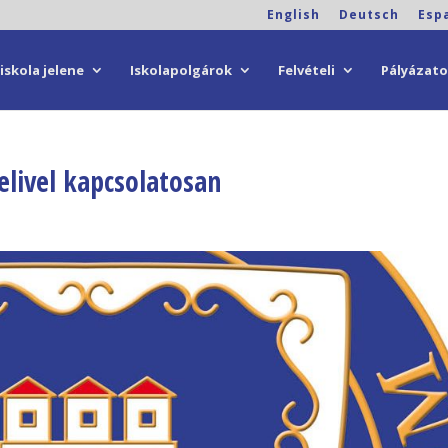
English
Deutsch
Esp
iskola jelene
Iskolapolgárok
Felvételi
Pályázat
elivel kapcsolatosan