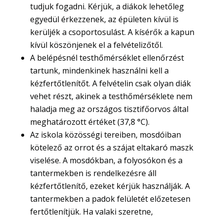
tudjuk fogadni. Kérjük, a diákok lehetőleg
egyedül érkezzenek, az épületen kívül is
kerüljék a csoportosulást. A kísérők a kapun
kívül köszönjenek el a felvételizőtől.
A belépésnél testhőmérséklet ellenőrzést
tartunk, mindenkinek használni kell a
kézfertőtlenítőt. A felvételin csak olyan diák
vehet részt, akinek a testhőmérséklete nem
haladja meg az országos tisztifőorvos által
meghatározott értéket (37,8 °C).
Az iskola közösségi tereiben, mosdóiban
kötelező az orrot és a szájat eltakaró maszk
viselése. A mosdókban, a folyosókon és a
tantermekben is rendelkezésre áll
kézfertőtlenítő, ezeket kérjük használják. A
tantermekben a padok felületét előzetesen
fertőtlenítjük. Ha valaki szeretne,