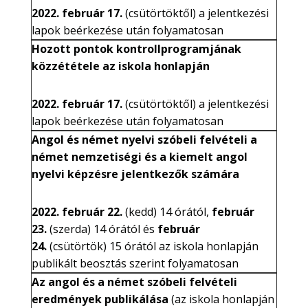
2022. február 17.
(csütörtöktől) a jelentkezési
lapok beérkezése után folyamatosan
Hozott pontok kontrollprogramjának
közzététele az iskola honlapján
2022. február 17.
(csütörtöktől) a jelentkezési
lapok beérkezése után folyamatosan
Angol és német nyelvi szóbeli felvételi a
német nemzetiségi és a kiemelt angol
nyelvi képzésre jelentkezők számára
2022. február 22.
(kedd) 14 órától,
február
23.
(szerda) 14 órától és
február
24.
(csütörtök) 15 órától
az iskola honlapján
publikált beosztás szerint folyamatosan
Az angol és a német szóbeli felvételi
eredmények publikálása
(az iskola honlapján