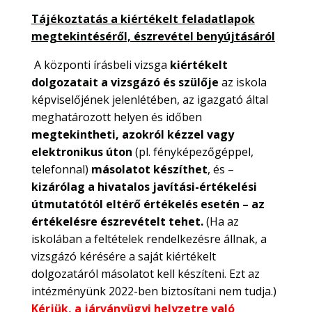
Tájékoztatás a kiértékelt feladatlapok
megtekintéséről, észrevétel benyújtásáról
A központi írásbeli vizsga
kiértékelt
dolgozatait a vizsgázó és szülője
az iskola
képviselőjének jelenlétében, az igazgató által
meghatározott helyen és időben
megtekintheti, azokról kézzel vagy
elektronikus úton
(pl. fényképezőgéppel,
telefonnal)
másolatot készíthet
, és –
kizárólag a hivatalos javítási-értékelési
útmutatótól eltérő értékelés esetén – az
értékelésre észrevételt tehet.
(Ha az
iskolában a feltételek rendelkezésre állnak, a
vizsgázó kérésére a saját kiértékelt
dolgozatáról másolatot kell készíteni. Ezt az
intézményünk 2022-ben biztosítani nem tudja.)
Kérjük, a járványügyi helyzetre való