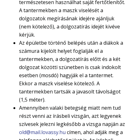
természetesen használhat saját fertőtlenítőt.
A tantermekben a maszk viselését a
dolgozatok megírásának idejére ajánljuk
(nem kötelező), a dolgozatírás idejét kivéve
kérjük.
Az épületbe történő belépés után a diákok a
számura kijelölt helyet foglalják el a
tantermekben, a dolgozatírás előtt és a két
dolgozat közötti szünetben is csak indokolt
esetben (mosdó) hagyják el a tantermet.
Ekkor a maszk viselése kötelező. A
tantermekben tartsák a javasolt távolságot
(1,5 méter).
Amennyiben valaki betegség miatt nem tud
részt venni az írásbeli vizsgán, azt legyenek
szívesek jelezni legkésőbb a vizsga napján az
old@mail.lovassy.hu
címen, ahol adják meg a