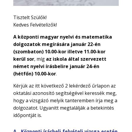
Tisztelt Szülők!
Kedves Felvételizők!
A központi magyar nyelvi és matematika
dolgozatok megírására január 22-én
(szombaton) 10.00-kor illetve 11.00-kor
kerül sor
, míg
az iskola által szervezett
német nyelvi írásbelire január 24-én
(hétfőn) 10.00-kor
.
Kérjük az itt következő 2 lekérdező űrlapon az
oktatási azonosító segítségével keressék meg,
hogy a vizsgázó melyik tanteremben írja meg a
dolgozatot. Ugyanitt megtalálják a betekintés
időpontját is.
A., Központi írásbeli felvételi vizsga esetén