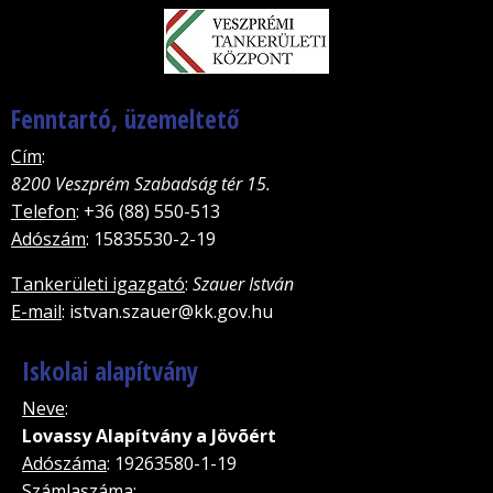
Fenntartó, üzemeltető
Cím
:
8200 Veszprém Szabadság tér 15.
Telefon
: +36 (88) 550-513
Adószám
: 15835530-2-19
Tankerületi igazgató
:
Szauer István
E-mail
: istvan.szauer@kk.gov.hu
Iskolai alapítvány
Neve
:
Lovassy Alapítvány a Jövõért
Adószáma
: 19263580-1-19
Számlaszáma
: