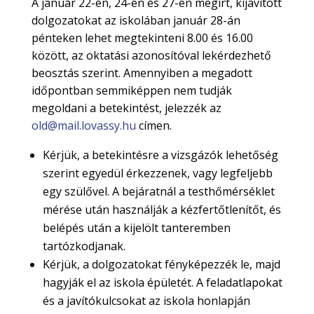
A január 22-én, 24-én és 27-én megírt, kijavított
dolgozatokat az iskolában január 28-án
pénteken lehet megtekinteni 8.00 és 16.00
között, az oktatási azonosítóval lekérdezhető
beosztás szerint. Amennyiben a megadott
időpontban semmiképpen nem tudják
megoldani a betekintést, jelezzék az
old@mail.lovassy.hu
címen.
Kérjük, a betekintésre a vizsgázók lehetőség
szerint egyedül érkezzenek, vagy legfeljebb
egy szülővel. A bejáratnál a testhőmérséklet
mérése után használják a kézfertőtlenítőt, és
belépés után a kijelölt tanteremben
tartózkodjanak.
Kérjük, a dolgozatokat fényképezzék le, majd
hagyják el az iskola épületét. A feladatlapokat
és a javítókulcsokat az iskola honlapján