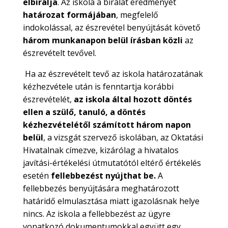
elbírálja
. Az iskola a bírálat eredményét
határozat formájában
, megfelelő
indokolással, az észrevétel benyújtását követő
három munkanapon belül írásban közli
az
észrevételt tevővel.
Ha az észrevételt tevő az iskola határozatának
kézhezvétele után is fenntartja korábbi
észrevételét,
az iskola által hozott döntés
ellen a szülő, tanuló, a döntés
kézhezvételétől számított három napon
belül
, a vizsgát szervező iskolában, az Oktatási
Hivatalnak címezve, kizárólag a hivatalos
javítási-értékelési útmutatótól eltérő értékelés
esetén
fellebbezést nyújthat be.
A
fellebbezés benyújtására meghatározott
határidő elmulasztása miatt igazolásnak helye
nincs. Az iskola a fellebbezést az ügyre
vonatkozó dokumentumokkal együtt egy