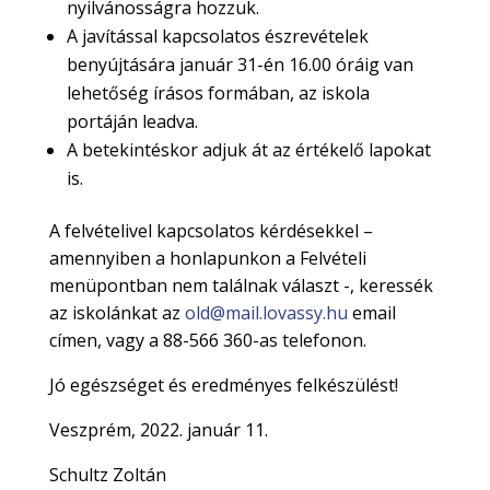
nyilvánosságra hozzuk.
A javítással kapcsolatos észrevételek
benyújtására január 31-én 16.00 óráig van
lehetőség írásos formában, az iskola
portáján leadva.
A betekintéskor adjuk át az értékelő lapokat
is.
A felvételivel kapcsolatos kérdésekkel –
amennyiben a honlapunkon a Felvételi
menüpontban nem találnak választ -, keressék
az iskolánkat az
old@mail.lovassy.hu
email
címen, vagy a 88-566 360-as telefonon.
Jó egészséget és eredményes felkészülést!
Veszprém, 2022. január 11.
Schultz Zoltán