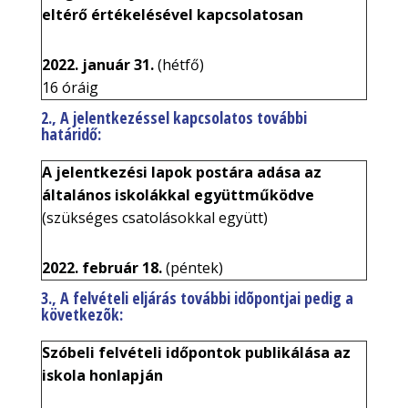
eltérő értékelésével kapcsolatosan
2022. január 31.
(hétfő)
16 óráig
2
., A jelentkezéssel kapcsolatos további
határidő:
A jelentkezési lapok postára adása az
általános iskolákkal együttműködve
(szükséges csatolásokkal együtt)
2022. február 18.
(péntek)
3
., A felvételi eljárás további idõpontjai pedig a
következõk:
Szóbeli felvételi időpontok publikálása az
iskola honlapján