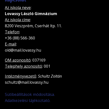
Az iskola neve
:
Lovassy László Gimnázium
Az iskola címe
:
8200 Veszprém, Cserhát ltp. 11.
Telefon
:
+36 (88) 566-360
E-mail
:
old@mail.lovassy.hu
OM azonosító
: 037169
Telephely azonosító
: 001
Intézményvezető
:
Schultz Zoltán
schultz@mail.lovassy.hu
Sütibeállítások módosítása.
Adatkezelési tájékoztató.