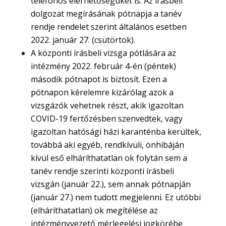
telefonos elérhetőségüket is. Az írásbeli
dolgozat megírásának pótnapja a tanév
rendje rendelet szerint általános esetben
2022. január 27. (csütörtök).
A központi írásbeli vizsga pótlására az
intézmény 2022. február 4-én (péntek)
második pótnapot is biztosít. Ezen a
pótnapon kérelemre kizárólag azok a
vizsgázók vehetnek részt, akik igazoltan
COVID-19 fertőzésben szenvedtek, vagy
igazoltan hatósági házi karanténba kerültek,
továbbá aki egyéb, rendkívüli, önhibáján
kívül eső elháríthatatlan ok folytán sem a
tanév rendje szerinti központi írásbeli
vizsgán (január 22.), sem annak pótnapján
(január 27.) nem tudott megjelenni. Ez utóbbi
(elháríthatatlan) ok megítélése az
intézményvezető mérlegelési jogkörébe