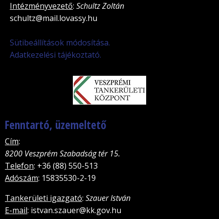
Intézményvezető
:
Schultz Zoltán
schultz@mail.lovassy.hu
Sütibeállítások módosítása.
Adatkezelési tájékoztató.
Fenntartó, üzemeltető
Cím
:
8200 Veszprém Szabadság tér 15.
Telefon
: +36 (88) 550-513
Adószám
: 15835530-2-19
Tankerületi igazgató
:
Szauer István
E-mail
: istvan.szauer@kk.gov.hu