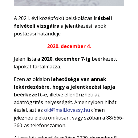
A 2021. évi középfokú beiskolázás
írásbeli
felvételi vizsgáira
a jelentkezési lapok
postázási határideje
2020. december 4.
Jelen lista a
2020. december 7-ig
beérkezett
lapokat tartalmazza.
Ezen az oldalon
lehetősége van annak
lekérdezésére, hogy a jelentkezési lapja
beérkezett-e
, illetve ellenőrizheti az
adatrögzítés helyességét. Amennyiben hibát
észlel, azt az
old@mail.lovassy.hu
címen
jelezheti elektronikusan, vagy szóban a 88/566-
360-as telefonszámon.