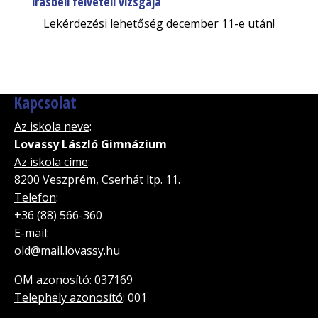
írásbeli felvételi vizsgája
Lekérdezési lehetőség december 11-e után!
Kapcsolat
Az iskola neve
:
Lovassy László Gimnázium
Az iskola címe
:
8200 Veszprém, Cserhát ltp. 11.
Telefon
:
+36 (88) 566-360
E-mail
:
old@mail.lovassy.hu
OM azonosító
: 037169
Telephely azonosító
: 001