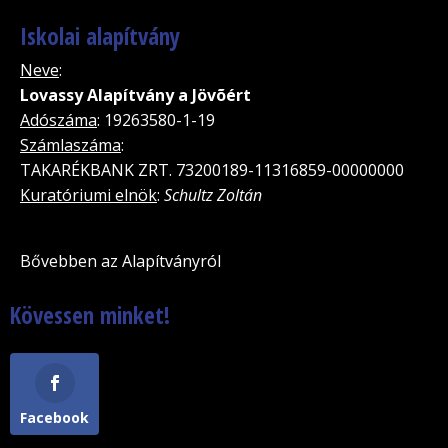
Iskolai alapítvány
Neve
:
Lovassy Alapítvány a Jövõért
Adószáma
: 19263580-1-19
Számlaszáma
:
TAKARÉKBANK ZRT. 73200189-11316859-00000000
Kuratóriumi elnök
:
Schultz Zoltán
Bővebben az Alapítványról
Kövessen minket!
Facebook