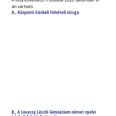
A lista következő frissítése 2020. december 8-
án várható.
A., Központi írásbeli felvételi vizsga
B., A Lovassy László Gimnázium német nyelvi