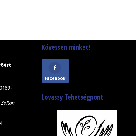
Kövessen minket!
võért
9
Facebook
0189-
Lovassy Tehetségpont
 Zoltán
l