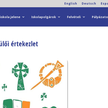
English
Deutsch
Esp
iskola jelene
Iskolapolgárok
Felvételi
Pályázat
ülői értekezlet