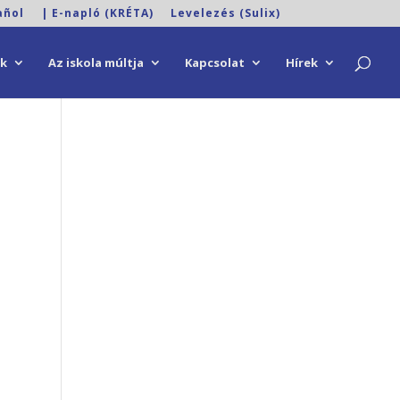
añol
| E-napló (KRÉTA)
Levelezés (Sulix)
ok
Az iskola múltja
Kapcsolat
Hírek