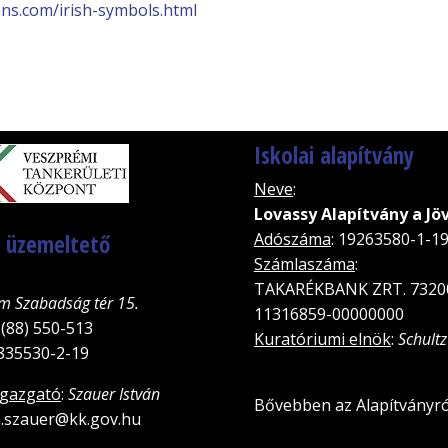
ons.com/irish-symbols.html
Iskolai alapítvány
Neve
:
Lovassy Alapítvány a Jö
, üzemeltető
Adószáma
: 19263580-1-1
Számlaszáma
:
TAKARÉKBANK ZRT. 7320
m Szabadság tér 15.
11316859-00000000
 (88) 550-513
Kuratóriumi elnök
:
Schultz
5835530-2-19
igazgató
:
Szauer István
Bővebben az Alapítványró
an.szauer@kk.gov.hu