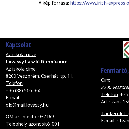
A kép forrása:
https://www.irish-expressi
Kapcsolat
Az iskola neve
:
Lovassy László Gimnázium
Az iskola címe
:
Fenntartó
8200 Veszprém, Cserhát ltp. 11.
Cím
:
Telefon
:
8200 Veszpré
+36 (88) 566-360
Telefon
: +36
E-mail
:
Adószám
: 1
old@mail.lovassy.hu
Tankerületi 
OM azonosító
: 037169
E-mail
: istv
Telephely azonosító
: 001