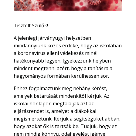
Tisztelt Szülők!
A jelenlegi járványügyi helyzetben
mindannyiunk közös érdeke, hogy az iskolában
a koronavírus elleni védekezés minél
hatékonyabb legyen. Igyekezzünk helyben
mindent megtenni azért, hogy a tanításra a
hagyományos formában kerülhessen sor.
Ehhez fogalmaztunk meg néhány kérést,
amelyek betartását mindenkitől kérjük. Az
iskolai honlapon megtalálják azt az
eljárásrendet is, amelyet a diákokkal
megismertetünk. Kérjük a segítségüket abban,
hogy azokat ők is tartsák be. Tudjuk, hogy ez
nem mindig könnyű, odafigyelést igényel