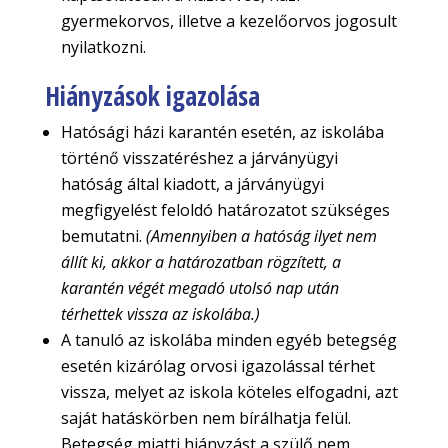
gyermekorvos, illetve a kezelőorvos jogosult
nyilatkozni.
Hiányzások igazolása
Hatósági házi karantén esetén, az iskolába
történő visszatéréshez a járványügyi
hatóság által kiadott, a járványügyi
megfigyelést feloldó határozatot szükséges
bemutatni.
(Amennyiben a hatóság ilyet nem
állít ki, akkor a határozatban rögzített, a
karantén végét megadó utolsó nap után
térhettek vissza az iskolába.)
A tanuló az iskolába minden egyéb betegség
esetén kizárólag orvosi igazolással térhet
vissza, melyet az iskola köteles elfogadni, azt
saját hatáskörben nem bírálhatja felül.
Betegség miatti hiányzást a szülő nem