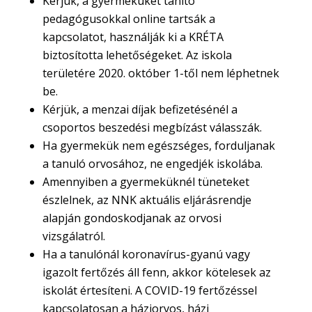
Kérjük, a gyermeküket tanító
pedagógusokkal online tartsák a
kapcsolatot, használják ki a KRÉTA
biztosította lehetőségeket. Az iskola
területére 2020. október 1-től nem léphetnek
be.
Kérjük, a menzai díjak befizetésénél a
csoportos beszedési megbízást válasszák.
Ha gyermekük nem egészséges, forduljanak
a tanuló orvosához, ne engedjék iskolába.
Amennyiben a gyermeküknél tüneteket
észlelnek, az NNK aktuális eljárásrendje
alapján gondoskodjanak az orvosi
vizsgálatról.
Ha a tanulónál koronavírus-gyanú vagy
igazolt fertőzés áll fenn, akkor kötelesek az
iskolát értesíteni. A COVID-19 fertőzéssel
kapcsolatosan a háziorvos, házi