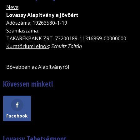
Neve
:
Lovassy Alapítvány a Jövõért
Adószáma
: 19263580-1-19
Számlaszáma
:
TAKARÉKBANK ZRT. 73200189-11316859-00000000
Kuratóriumi elnök
:
Schultz Zoltán
Bővebben az Alapítványról
Kövessen minket!
Facebook
Lovassy Tehetségpont