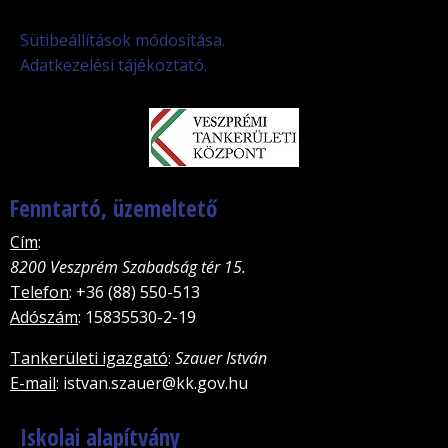
Sütibeállítások módosítása.
Adatkezelési tájékoztató.
Fenntartó, üzemeltető
Cím
:
8200 Veszprém Szabadság tér 15.
Telefon
: +36 (88) 550-513
Adószám
: 15835530-2-19
Tankerületi igazgató
:
Szauer István
E-mail
: istvan.szauer@kk.gov.hu
Iskolai alapítvány