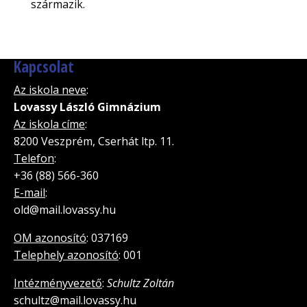
származik.
Kapcsolat
Az iskola neve
:
Lovassy László Gimnázium
Az iskola címe
:
8200 Veszprém, Cserhát ltp. 11.
Telefon
:
+36 (88) 566-360
E-mail
:
old@mail.lovassy.hu
OM azonosító
: 037169
Telephely azonosító
: 001
Intézményvezető
:
Schultz Zoltán
schultz@mail.lovassy.hu