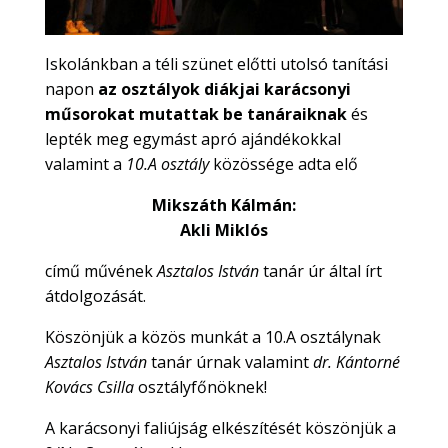
Iskolánkban a téli szünet előtti utolsó tanítási
napon
az osztályok diákjai karácsonyi
műsorokat
mutattak be tanáraiknak
és
lepték meg egymást apró ajándékokkal
valamint a
10.A osztály
közössége adta elő
Mikszáth Kálmán:
Akli Miklós
című művének
Asztalos István
tanár úr által írt
átdolgozását.
Köszönjük a közös munkát a 10.A osztálynak
Asztalos István
tanár úrnak valamint
dr. Kántorné
Kovács Csilla
osztályfőnöknek!
A karácsonyi faliújság elkészítését köszönjük a