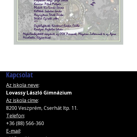
Kapcsolat
Az iskola neve
:
Lovassy László Gimnázium
Az iskola címe
:
8200 Veszprém, Cserhát ltp. 11.
Telefon
:
+36 (88) 566-360
E-mail
: