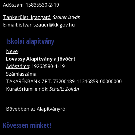
Adószám
: 15835530-2-19
Tankerületi igazgató
:
Szauer István
E-mail
: istvan.szauer@kk.gov.hu
Iskolai alapítvány
Neve
:
Lovassy Alapítvány a Jövõért
Adószáma
: 19263580-1-19
Számlaszáma
:
TAKARÉKBANK ZRT. 73200189-11316859-00000000
Kuratóriumi elnök
:
Schultz Zoltán
Bővebben az Alapítványról
Kövessen minket!