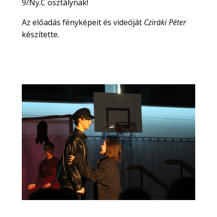
9/Ny.C osztálynak!
Az előadás fényképeit és videóját
Cziráki Péter
készítette.