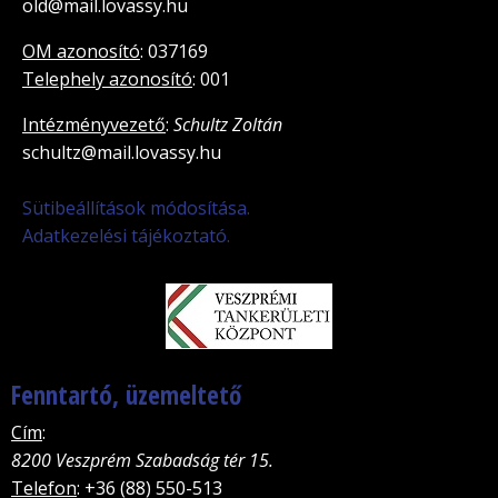
old@mail.lovassy.hu
OM azonosító
: 037169
Telephely azonosító
: 001
Intézményvezető
:
Schultz Zoltán
schultz@mail.lovassy.hu
Sütibeállítások módosítása.
Adatkezelési tájékoztató.
Fenntartó, üzemeltető
Cím
:
8200 Veszprém Szabadság tér 15.
Telefon
: +36 (88) 550-513