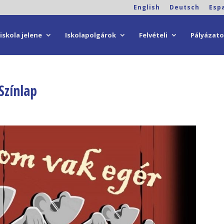
English
Deutsch
Esp
iskola jelene
Iskolapolgárok
Felvételi
Pályázat
Színlap