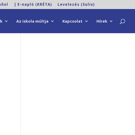
añol
| E-napló (KRÉTA)
Levelezés (Sulix)
ok
Az iskola múltja
Kapcsolat
Hírek