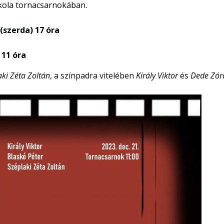
skola tornacsarnokában.
(szerda) 17 óra
 11 óra
aki Zéta
Zoltán
, a színpadra vitelében
Király Viktor
és
Dede Zór