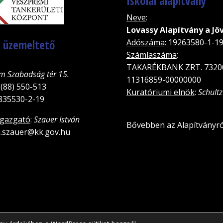
Iskolai alapítvány
Neve
:
Lovassy Alapítvány a Jö
, üzemeltető
Adószáma
: 19263580-1-1
Számlaszáma
:
TAKARÉKBANK ZRT. 7320
m Szabadság tér 15.
11316859-00000000
 (88) 550-513
Kuratóriumi elnök
:
Schultz
5835530-2-19
igazgató
:
Szauer István
Bővebben az Alapítványró
an.szauer@kk.gov.hu