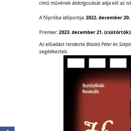
című művének átdolgozását adja elő az i
A főpróba időpontja:
2022. december 20. 
Premier:
2023. december 21. (csütörtök)
Az előadást rendezte
Blaskó Péter
és
Szépl
segédkeztek.