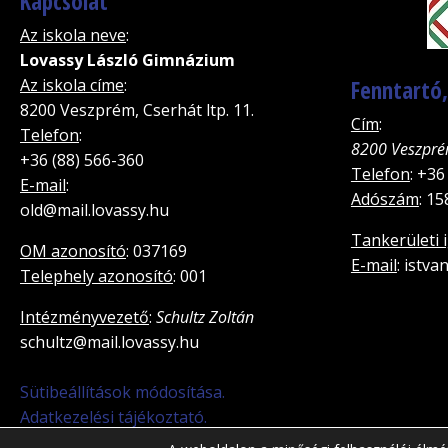
Kapcsolat
Az iskola neve
:
Lovassy László Gimnázium
Az iskola címe
:
Fenntartó
8200 Veszprém, Cserhát ltp. 11.
Cím
:
Telefon
:
8200 Veszpré
+36 (88) 566-360
Telefon
: +36
E-mail
:
Adószám
: 1
old@mail.lovassy.hu
Tankerületi 
OM azonosító
: 037169
E-mail
: istv
Telephely azonosító
: 001
Intézményvezető
:
Schultz Zoltán
schultz@mail.lovassy.hu
Sütibeállítások módosítása.
Adatkezelési tájékoztató.