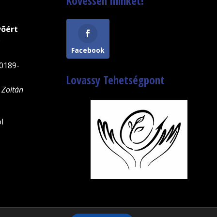
Kövessen minket!
võért
9
Facebook
0189-
Lovassy Tehetségpont
 Zoltán
l