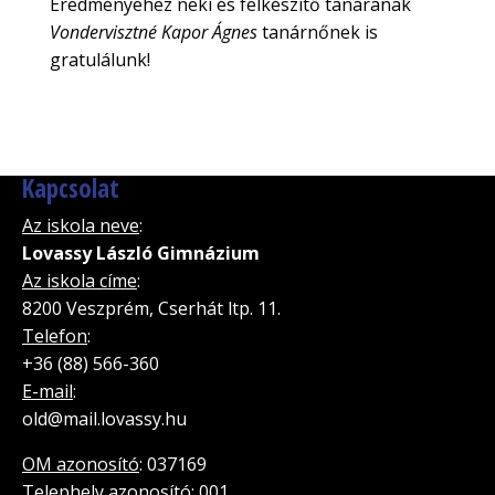
Eredményéhez neki és felkészítő tanárának
Vondervisztné Kapor Ágnes
tanárnőnek is
gratulálunk!
Kapcsolat
Az iskola neve
:
Lovassy László Gimnázium
Az iskola címe
:
8200 Veszprém, Cserhát ltp. 11.
Telefon
:
+36 (88) 566-360
E-mail
:
old@mail.lovassy.hu
OM azonosító
: 037169
Telephely azonosító
: 001