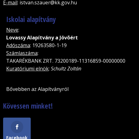
E-mail
: istvan.szauer@kk.gov.hu
Iskolai alapítvány
Neve
:
Lovassy Alapítvány a Jövõért
Adószáma
: 19263580-1-19
Számlaszáma
:
TAKARÉKBANK ZRT. 73200189-11316859-00000000
Kuratóriumi elnök
:
Schultz Zoltán
Bővebben az Alapítványról
Kövessen minket!
Facebook