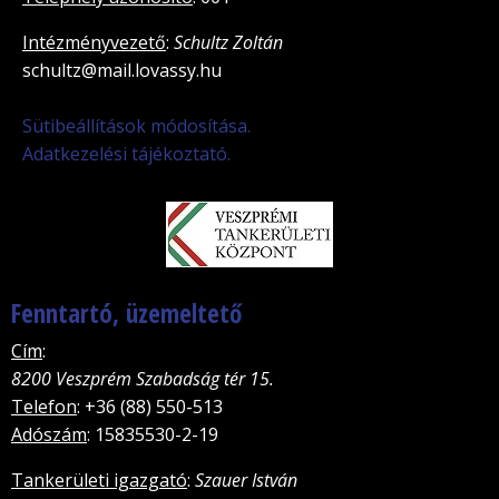
Intézményvezető
:
Schultz Zoltán
schultz@mail.lovassy.hu
Sütibeállítások módosítása.
Adatkezelési tájékoztató.
Fenntartó, üzemeltető
Cím
:
8200 Veszprém Szabadság tér 15.
Telefon
: +36 (88) 550-513
Adószám
: 15835530-2-19
Tankerületi igazgató
:
Szauer István