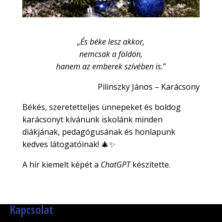
„
És béke lesz akkor,
nemcsak a földön,
hanem az emberek szívében is.
”
Pilinszky János – Karácsony
Békés, szeretetteljes ünnepeket és boldog
karácsonyt kívánunk iskolánk minden
diákjának, pedagógusának és honlapunk
kedves látogatóinak! 🎄✨
A hír kiemelt képét a
ChatGPT
készítette.
Kapcsolat