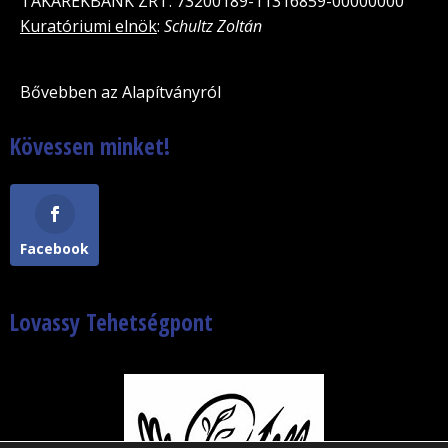
TAKARÉKBANK ZRT. 73200189-11316859-00000000
Kuratóriumi elnök
:
Schultz Zoltán
Bővebben az Alapítványról
Kövessen minket!
Facebook
Lovassy Tehetségpont