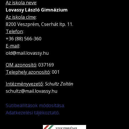
Az iskola neve
:
Lovassy László Gimnázium
Az iskola címe
:
8200 Veszprém, Cserhát ltp. 11.
Telefon
:
+36 (88) 566-360
E-mail
:
old@mail.lovassy.hu
OM azonosító
: 037169
Telephely azonosító
: 001
Intézményvezető
:
Schultz Zoltán
schultz@mail.lovassy.hu
Sütibeállítások módosítása.
Adatkezelési tájékoztató.