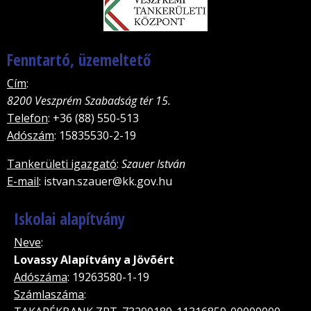
Fenntartó, üzemeltető
Cím
:
8200 Veszprém Szabadság tér 15.
Telefon
: +36 (88) 550-513
Adószám
: 15835530-2-19
Tankerületi igazgató
:
Szauer István
E-mail
: istvan.szauer@kk.gov.hu
Iskolai alapítvány
Neve
:
Lovassy Alapítvány a Jövõért
Adószáma
: 19263580-1-19
Számlaszáma
: