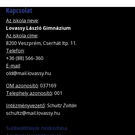
Kapcsolat
Az iskola neve
:
Lovassy László Gimnázium
Az iskola címe
:
8200 Veszprém, Cserhát ltp. 11.
Telefon
:
+36 (88) 566-360
E-mail
:
old@mail.lovassy.hu
OM azonosító
: 037169
Telephely azonosító
: 001
Intézményvezető
:
Schultz Zoltán
schultz@mail.lovassy.hu
Sütibeállítások módosítása.