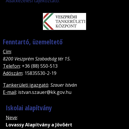
Adatkezelési tájékoztató.
Fenntartó, üzemeltető
Cím
:
8200 Veszprém Szabadság tér 15.
Telefon
: +36 (88) 550-513
Adószám
: 15835530-2-19
Tankerületi igazgató
:
Szauer István
E-mail
: istvan.szauer@kk.gov.hu
Iskolai alapítvány
Neve
:
Lovassy Alapítvány a Jövõért