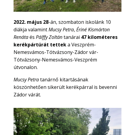
2022. május 28
-án, szombaton iskolánk 10
diákja valamint
Mucsy Petra
,
Ériné Kismárton
Renáta
és
Pálffy Zoltán
tanárai
47
kilométeres
kerékpártúrát tettek
a Veszprém-
Nemesvámos-Tótvázsony-Zádor vár-
Tótvázsony-Nemesvámos-Veszprém
útvonalon.
Mucsy Petra
tanárnő kitartásának
köszönhetően sikerült kerékpárral is bevenni
Zádor várát.