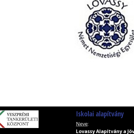
Iskolai alapítvány
Neve
:
Lovassy Alapítvány a Jö