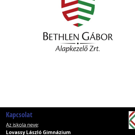
Kapcsolat
Az iskola neve
:
Lovassy László Gimnázium