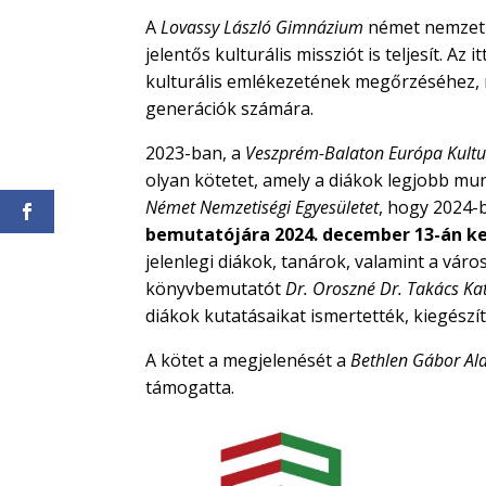
A
Lovassy László Gimnázium
német nemzetis
jelentős kulturális missziót is teljesít. Az
kulturális emlékezetének megőrzéséhez, m
generációk számára.
2023-ban, a
Veszprém-Balaton Európa Kultu
olyan kötetet, amely a diákok legjobb mun
Német Nemzetiségi Egyesületet
, hogy 2024-
bemutatójára 2024. december 13-án k
jelenlegi diákok, tanárok, valamint a váro
könyvbemutatót
Dr. Oroszné Dr. Takács Ka
diákok kutatásaikat ismertették, kiegészí
A kötet a megjelenését a
Bethlen Gábor Ala
támogatta.