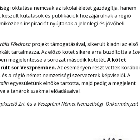
égi oktatása nemcsak az iskolai életet gazdagítja, hanem
 itt készült kutatások és publikációk hozzájárulnak a régió
iközben inspirációt nyújtanak a jelenlegi és jövőbeli
rális Fővárosa
projekt támogatásával, sikerült kiadni az első
káit tartalmazza. Az előző kötet sikere arra buzdította a
Lov
ben megjelentesse a sorozat második kötetét.
A kötet
erült sor Veszprémben.
Az eseményen részt vettek korábbi
s és a régió német nemzetiségi szervezetek képviselői. A
talin
egyesületünk elnöke tartotta, majd pedig a megjelent
tve a tanárok szakmai előadásaival.
pkezelő Zrt
. és a
Veszprémi Német Nemzetiségi Önkormányzat