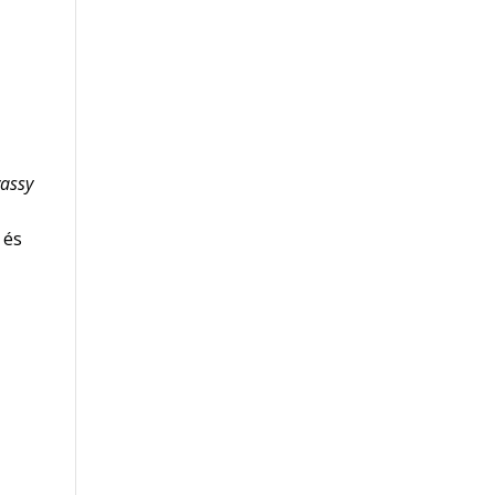
assy
 és