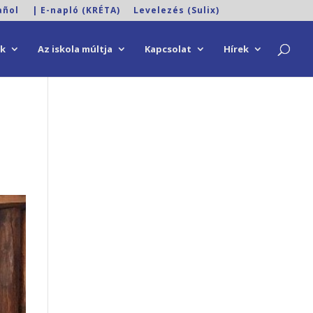
añol
| E-napló (KRÉTA)
Levelezés (Sulix)
ok
Az iskola múltja
Kapcsolat
Hírek