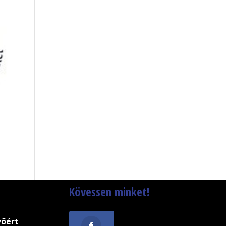
Kövessen minket!
võért