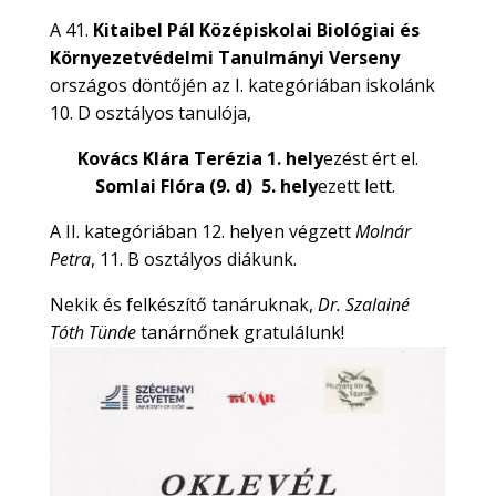
A 41.
Kitaibel Pál Középiskolai Biológiai és
Környezetvédelmi Tanulmányi Verseny
országos döntőjén az I. kategóriában iskolánk
10. D osztályos tanulója,
Kovács Klára Terézia 1. hely
ezést ért el.
Somlai Flóra (9. d) 5. hely
ezett lett.
A II. kategóriában 12. helyen végzett
Molnár
Petra
, 11. B osztályos diákunk.
Nekik és felkészítő tanáruknak,
Dr. Szalainé
Tóth Tünde
tanárnőnek gratulálunk!