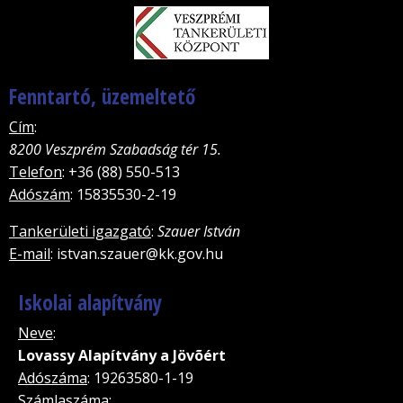
Fenntartó, üzemeltető
Cím
:
8200 Veszprém Szabadság tér 15.
Telefon
: +36 (88) 550-513
Adószám
: 15835530-2-19
Tankerületi igazgató
:
Szauer István
E-mail
: istvan.szauer@kk.gov.hu
Iskolai alapítvány
Neve
:
Lovassy Alapítvány a Jövõért
Adószáma
: 19263580-1-19
Számlaszáma
: