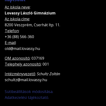
Az iskola neve
:
Lovassy László Gimnázium
Az iskola címe
:
8200 Veszprém, Cserhát ltp. 11.
Telefon
:
+36 (88) 566-360
E-mail
:
old@mail.lovassy.hu
OM azonosító
: 037169
Telephely azonosító
: 001
Intézményvezető
:
Schultz Zoltán
schultz@mail.lovassy.hu
Sütibeállítások módosítása.
Adatkezelési tájékoztató.