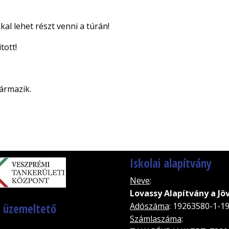
al lehet részt venni a túrán!
tott!
zármazik.
Iskolai alapítvány
Neve
:
Lovassy Alapítvány a Jö
, üzemeltető
Adószáma
: 19263580-1-1
Számlaszáma
: