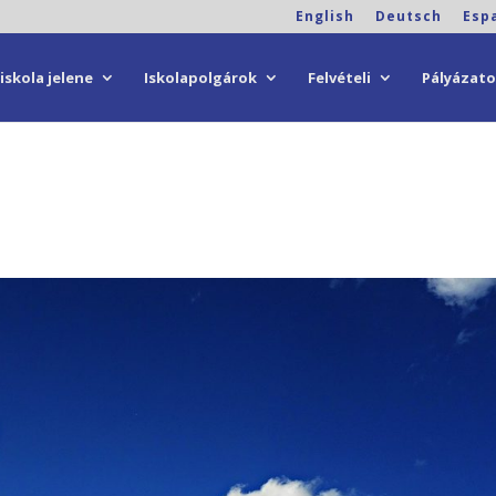
English
Deutsch
Esp
iskola jelene
Iskolapolgárok
Felvételi
Pályázat