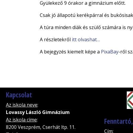
Gyülekező 9 órakor a gimnázium előtt.
Csak jó állapotú kerékpárral és bukósisakk
A túra minden diák és szülő számára is nyi
A részletekről
itt olvashat…
A bejegyzés kiemelt képe a
PixaBay
-ről s
Kapcsolat
Az iskola neve
:
Lovassy László Gimnázium
Az iskola címe
:
Fenntartó
8200 Veszprém, Cserhát ltp. 11.
Cím
: