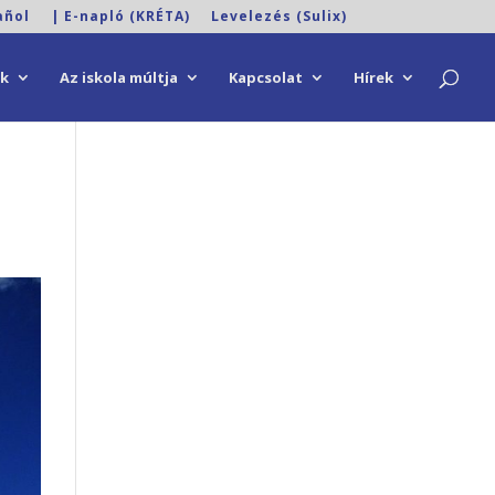
añol
| E-napló (KRÉTA)
Levelezés (Sulix)
ok
Az iskola múltja
Kapcsolat
Hírek