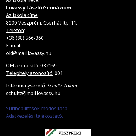
Lovassy László Gimnázium
Az iskola címe
:
8200 Veszprém, Cserhát ltp. 11.
Telefon
:
+36 (88) 566-360
E-mail
:
old@mail.lovassy.hu
OM azonosító
: 037169
Telephely azonosító
: 001
Intézményvezető
:
Schultz Zoltán
schultz@mail.lovassy.hu
Sütibeállítások módosítása.
Adatkezelési tájékoztató.