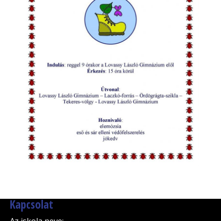
Kapcsolat
Az iskola neve
: