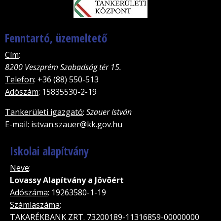
Fenntartó, üzemeltető
Cím
:
8200 Veszprém Szabadság tér 15.
Telefon
: +36 (88) 550-513
Adószám
: 15835530-2-19
Tankerületi igazgató
:
Szauer István
E-mail
: istvan.szauer@kk.gov.hu
Iskolai alapítvány
Neve
:
Lovassy Alapítvány a Jövõért
Adószáma
: 19263580-1-19
Számlaszáma
:
TAKARÉKBANK ZRT. 73200189-11316859-00000000