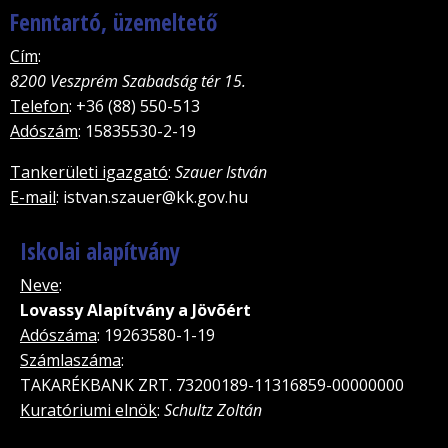
Fenntartó, üzemeltető
Cím
:
8200 Veszprém Szabadság tér 15.
Telefon
: +36 (88) 550-513
Adószám
: 15835530-2-19
Tankerületi igazgató
:
Szauer István
E-mail
: istvan.szauer@kk.gov.hu
Iskolai alapítvány
Neve
:
Lovassy Alapítvány a Jövõért
Adószáma
: 19263580-1-19
Számlaszáma
:
TAKARÉKBANK ZRT. 73200189-11316859-00000000
Kuratóriumi elnök
:
Schultz Zoltán