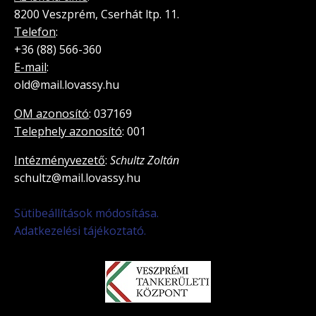
8200 Veszprém, Cserhát ltp. 11.
Telefon
:
+36 (88) 566-360
E-mail
:
old@mail.lovassy.hu
OM azonosító
: 037169
Telephely azonosító
: 001
Intézményvezető
:
Schultz Zoltán
schultz@mail.lovassy.hu
Sütibeállítások módosítása.
Adatkezelési tájékoztató.