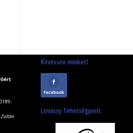
Kövessen minket!
võért
9
Facebook
0189-
Lovassy Tehetségpont
 Zoltán