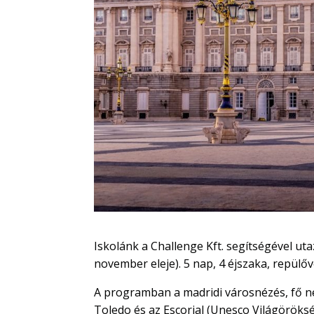
Iskolánk a Challenge Kft. segítségével ut
november eleje). 5 nap, 4 éjszaka, repülőv
A programban a madridi városnézés, fő n
Toledo és az Escorial (Unesco Világöröksé