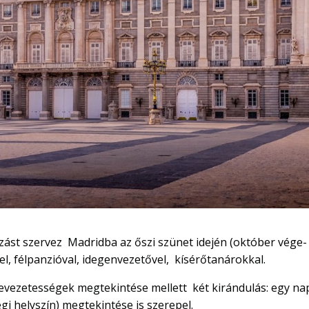
azást szervez Madridba az őszi szünet idején (október vége-
el, félpanzióval, idegenvezetővel, kísérőtanárokkal.
evezetességek megtekintése mellett két kirándulás: egy na
gi helyszín) megtekintése is szerepel.