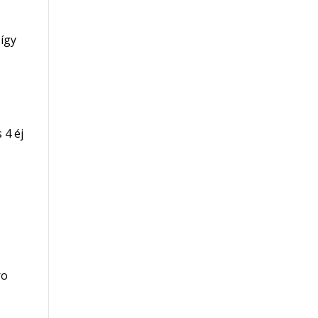
 így
 4 éj
ro