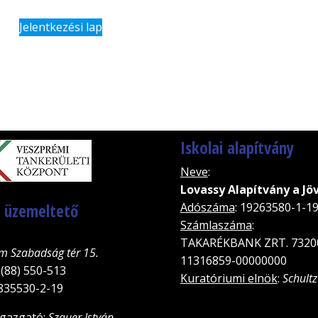
Jelentkezési lap
Iskolai alapítvány
Neve
:
Lovassy Alapítvány a Jö
, üzemeltető
Adószáma
: 19263580-1-1
Számlaszáma
:
TAKARÉKBANK ZRT. 7320
m Szabadság tér 15.
11316859-00000000
 (88) 550-513
Kuratóriumi elnök
:
Schultz
5835530-2-19
igazgató
:
Szauer István