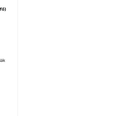
fő)
dák