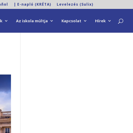
añol
| E-napló (KRÉTA)
Levelezés (Sulix)
ok
Az iskola múltja
Kapcsolat
Hírek