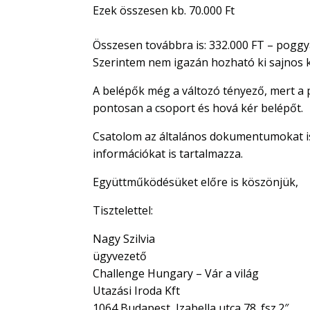
Ezek összesen kb. 70.000 Ft
Összesen továbbra is: 332.000 FT – poggyá
Szerintem nem igazán hozható ki sajnos 
A belépők még a változó tényező, mert a 
pontosan a csoport és hová kér belépőt.
Csatolom az általános dokumentumokat is, 
információkat is tartalmazza.
Együttműködésüket előre is köszönjük,
Tisztelettel:
Nagy Szilvia
ügyvezető
Challenge Hungary – Vár a világ
Utazási Iroda Kft
1064 Budapest, Izabella utca 78. fsz.2″