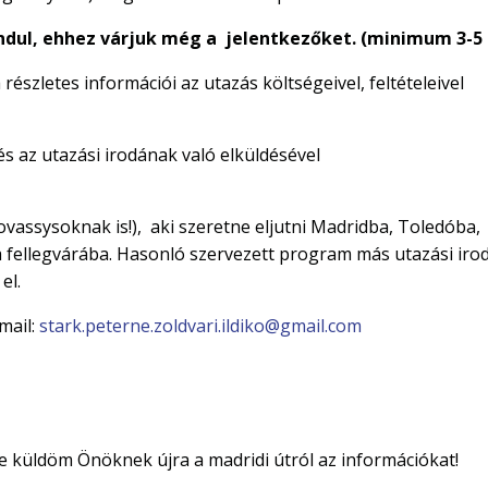
ndul, ehhez várjuk még a jelentkezőket. (minimum 3-5 
részletes információi az utazás költségeivel, feltételeivel
 és az utazási irodának való elküldésével
ovassysoknak is!), aki szeretne eljutni Madridba, Toledóba,
ra fellegvárába. Hasonló szervezett program más utazási iro
 el.
mail:
stark.peterne.zoldvari.ildiko@gmail.com
ve küldöm Önöknek újra a madridi útról az információkat!