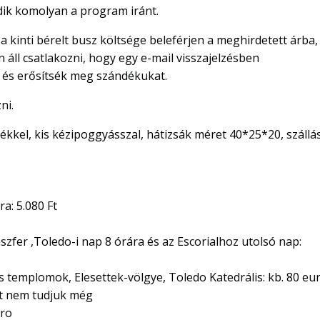
ődik komolyan a program iránt.
 kinti bérelt busz költsége beleférjen a meghirdetett árba,
áll csatlakozni, hogy egy e-mail visszajelzésben
 és erősítsék meg szándékukat.
ni.
letékkel, kis kézipoggyásszal, hátizsák méret 40*25*20, szállás
ra: 5.080 Ft
szfer ,Toledo-i nap 8 órára és az Escorialhoz utolsó nap:
es templomok, Elesettek-völgye, Toledo Katedrális: kb. 80 eu
zt nem tudjuk még
uro