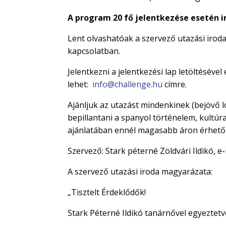
A program 20 fő jelentkezése esetén i
Lent olvashatóak a szervező utazási iroda 
kapcsolatban.
Jelentkezni a jelentkezési lap letöltésével
lehet:
info@challenge.hu
címre.
Ajánljuk az utazást mindenkinek (bejövő l
bepillantani a spanyol történelem, kultú
ajánlatában ennél magasabb áron érhető
Szervező: Stark péterné Zöldvári Ildikó, e-
A szervező utazási iroda magyarázata:
„Tisztelt Érdeklődők!
Stark Péterné Ildikó tanárnővel egyeztet