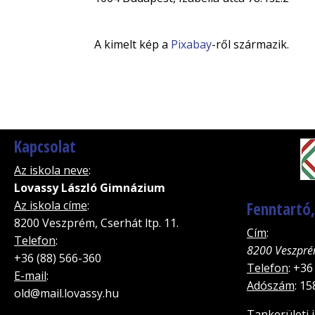
A kimelt kép a
Pixabay
-ről származik.
Kapcsolat
Az iskola neve
:
Lovassy László Gimnázium
Az iskola címe
:
Fenntartó
8200 Veszprém, Cserhát ltp. 11.
Cím
:
Telefon
:
8200 Veszpré
+36 (88) 566-360
Telefon
: +36
E-mail
:
Adószám
: 1
old@mail.lovassy.hu
Tankerületi 