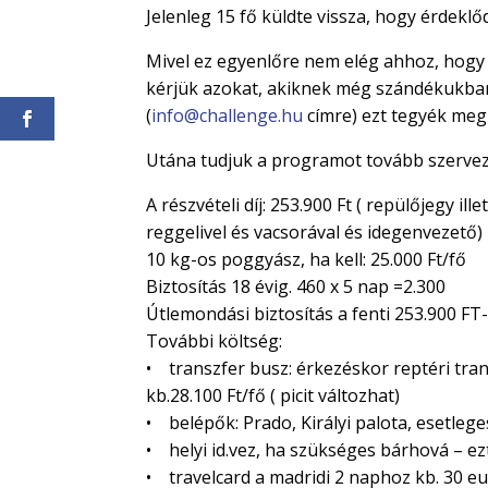
Jelenleg 15 fő küldte vissza, hogy érdekl
Mivel ez egyenlőre nem elég ahhoz, hogy a
kérjük azokat, akiknek még szándékukban 
(
info@challenge.hu
címre) ezt tegyék meg
Utána tudjuk a programot tovább szervez
A részvételi díj: 253.900 Ft ( repülőjegy il
reggelivel és vacsorával és idegenvezető)
10 kg-os poggyász, ha kell: 25.000 Ft/fő
Biztosítás 18 évig. 460 x 5 nap =2.300
Útlemondási biztosítás a fenti 253.900 FT-
További költség:
• transzfer busz: érkezéskor reptéri tran
kb.28.100 Ft/fő ( picit változhat)
• belépők: Prado, Királyi palota, esetleg
• helyi id.vez, ha szükséges bárhová – e
• travelcard a madridi 2 naphoz kb. 30 e