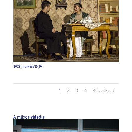
2023_marcius15_04
1
2
3
4
Következő
A műsor videója