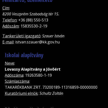
Cím
:
8200 Veszprém Szabadság tér 15.
Telefon
: +36 (88) 550-513
Adószám
: 15835530-2-19
Tankerületi igazgató
:
Szauer István
E-mail
: istvan.szauer@kk.gov.hu
Iskolai alapítvány
Neve
:
Lovassy Alapítvány a Jövõért
Adószáma
: 19263580-1-19
Számlaszáma
:
TAKARÉKBANK ZRT. 73200189-11316859-00000000
Kuratóriumi elnök
:
Schultz Zoltán