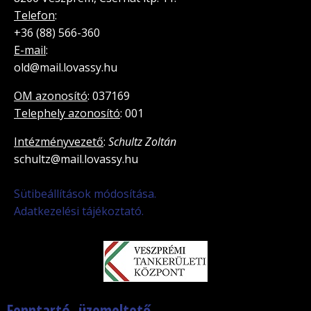
Telefon
:
+36 (88) 566-360
E-mail
:
old@mail.lovassy.hu
OM azonosító
: 037169
Telephely azonosító
: 001
Intézményvezető
:
Schultz Zoltán
schultz@mail.lovassy.hu
Sütibeállítások módosítása.
Adatkezelési tájékoztató.
Fenntartó, üzemeltető