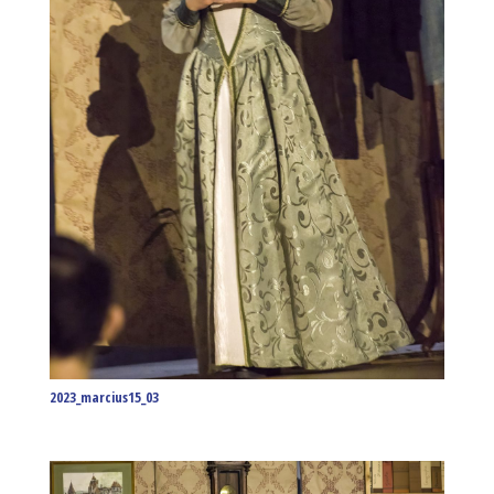
2023_marcius15_03