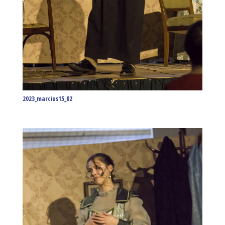
2023_marcius15_02