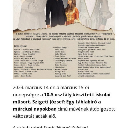
2023. március 14-én a március 15-ei
ünnepségre a
10.A osztály készített iskolai
műsort.
Szigeti József: Egy táblabíró a
márciusi napokban
című művének átdolgozott
változatát adták elő.
A színdarabot
Stark Péterné Zöldvári