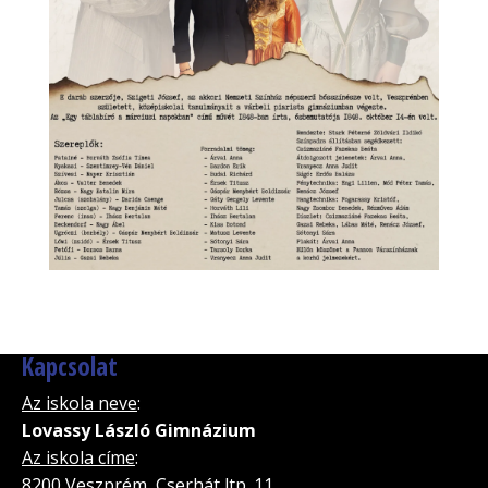
Kapcsolat
Az iskola neve
:
Lovassy László Gimnázium
Az iskola címe
:
8200 Veszprém, Cserhát ltp. 11.