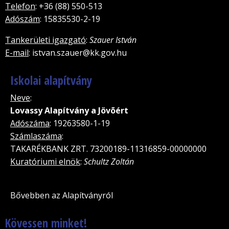
Telefon
: +36 (88) 550-513
Adószám
: 15835530-2-19
Tankerületi igazgató
:
Szauer István
E-mail
: istvan.szauer@kk.gov.hu
Iskolai alapítvány
Neve
:
Lovassy Alapítvány a Jövõért
Adószáma
: 19263580-1-19
Számlaszáma
:
TAKARÉKBANK ZRT. 73200189-11316859-00000000
Kuratóriumi elnök
:
Schultz Zoltán
Bővebben az Alapítványról
Kövessen minket!