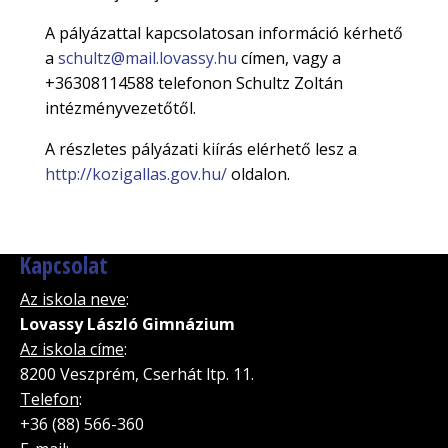
A pályázattal kapcsolatosan információ kérhető
a
schultz@mail.lovassy.hu
címen, vagy a
+36308114588 telefonon Schultz Zoltán
intézményvezetőtől.
A részletes pályázati kiírás elérhető lesz a
http://kozigallas.gov.hu/
oldalon.
Kapcsolat
Az iskola neve
:
Lovassy László Gimnázium
Az iskola címe
:
8200 Veszprém, Cserhát ltp. 11.
Telefon
:
+36 (88) 566-360