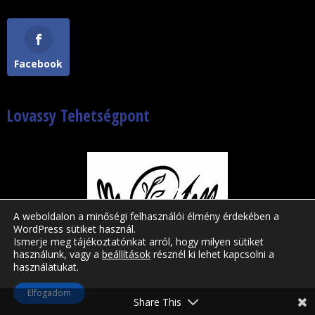
Facebook
Lovassy Tehetségpont
A weboldalon a minőségi felhasználói élmény érdekében a
WordPress sütiket használ.
Ismerje meg tájékoztatónkat arról, hogy milyen sütiket
használunk, vagy a
beállítások
résznél ki lehet kapcsolni a
használatukat.
Lovassy László Gimnázium © 2019-2026|
Elfogadom
WordPress motor | Divi sablon
Share This