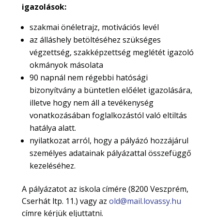
igazolások:
szakmai önéletrajz, motivációs levél
az álláshely betöltéséhez szükséges
végzettség, szakképzettség meglétét igazoló
okmányok másolata
90 napnál nem régebbi hatósági
bizonyítvány a büntetlen előélet igazolására,
illetve hogy nem áll a tevékenység
vonatkozásában foglalkozástól való eltiltás
hatálya alatt.
nyilatkozat arról, hogy a pályázó hozzájárul
személyes adatainak pályázattal összefüggő
kezeléséhez.
A pályázatot az iskola címére (8200 Veszprém,
Cserhát ltp. 11.) vagy az
old@mail.lovassy.hu
címre kérjük eljuttatni.