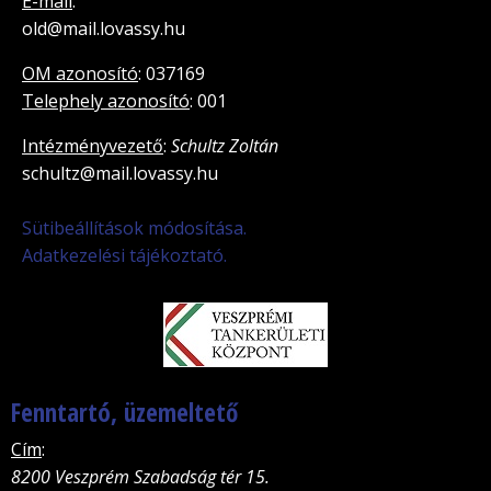
E-mail
:
old@mail.lovassy.hu
OM azonosító
: 037169
Telephely azonosító
: 001
Intézményvezető
:
Schultz Zoltán
schultz@mail.lovassy.hu
Sütibeállítások módosítása.
Adatkezelési tájékoztató.
Fenntartó, üzemeltető
Cím
:
8200 Veszprém Szabadság tér 15.