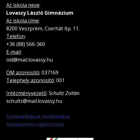
Az iskola neve
:
Lovassy László Gimnázium
Az iskola címe
:
8200 Veszprém, Cserhát ltp. 11.
Telefon
:
+36 (88) 566-360
E-mail
:
old@mail.lovassy.hu
OM azonosító
: 037169
Telephely azonosító
: 001
Intézményvezető
:
Schultz Zoltán
schultz@mail.lovassy.hu
Sütibeállítások módosítása.
Adatkezelési tájékoztató.