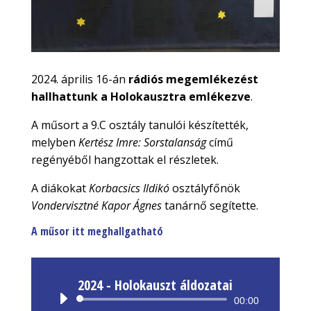
2024. április 16-án
rádiós megemlékezést
hallhattunk a Holokausztra emlékezve
.
A műsort a 9.C osztály tanulói készítették,
melyben
Kertész Imre: Sorstalanság
című
regényéből hangzottak el részletek.
A diákokat
Korbacsics Ildikó
osztályfőnök
Vondervisztné Kapor Ágnes
tanárnő segítette.
A műsor itt meghallgatható
2024 - Holokauszt áldozatai
Audió
00:00