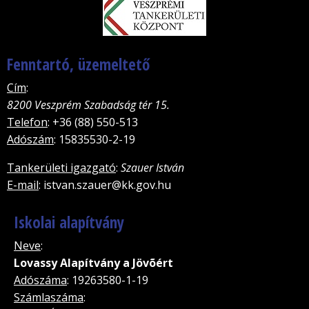
Fenntartó, üzemeltető
Cím
:
8200 Veszprém Szabadság tér 15.
Telefon
: +36 (88) 550-513
Adószám
: 15835530-2-19
Tankerületi igazgató
:
Szauer István
E-mail
: istvan.szauer@kk.gov.hu
Iskolai alapítvány
Neve
:
Lovassy Alapítvány a Jövõért
Adószáma
: 19263580-1-19
Számlaszáma
: