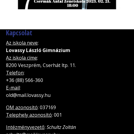
Kapcsolat
Az iskola neve
:
Lovassy László Gimnázium
Az iskola címe
:
8200 Veszprém, Cserhát ltp. 11.
Telefon
:
+36 (88) 566-360
E-mail
:
old@mail.lovassy.hu
OM azonosító
: 037169
Telephely azonosító
: 001
Intézményvezető
:
Schultz Zoltán