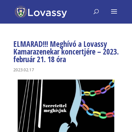
ELMARAD!!! Meghívó a Lovassy
Kamarazenekar koncertjére – 2023.
február 21. 18 óra
2023.02.17