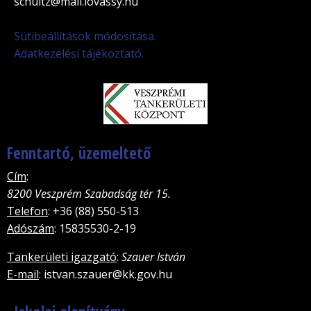
schultz@mail.lovassy.hu
Sütibeállítások módosítása.
Adatkezelési tájékoztató.
Fenntartó, üzemeltető
Cím
:
8200 Veszprém Szabadság tér 15.
Telefon
: +36 (88) 550-513
Adószám
: 15835530-2-19
Tankerületi igazgató
:
Szauer István
E-mail
: istvan.szauer@kk.gov.hu