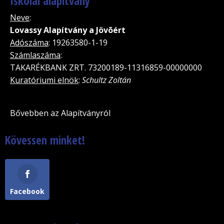
Iskolai alapítvány
Neve
:
Lovassy Alapítvány a Jövõért
Adószáma
: 19263580-1-19
Számlaszáma
:
TAKARÉKBANK ZRT. 73200189-11316859-00000000
Kuratóriumi elnök
:
Schultz Zoltán
Bővebben az Alapítványról
Kövessen minket!
Facebook