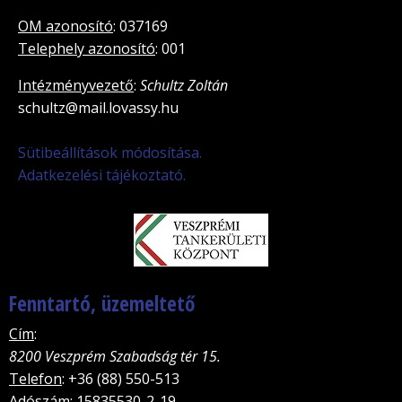
OM azonosító
: 037169
Telephely azonosító
: 001
Intézményvezető
:
Schultz Zoltán
schultz@mail.lovassy.hu
Sütibeállítások módosítása.
Adatkezelési tájékoztató.
Fenntartó, üzemeltető
Cím
:
8200 Veszprém Szabadság tér 15.
Telefon
: +36 (88) 550-513
Adószám
: 15835530-2-19