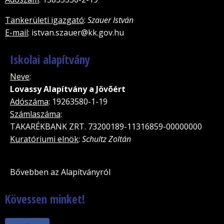
Tankerületi igazgató
:
Szauer István
E-mail
: istvan.szauer@kk.gov.hu
Iskolai alapítvány
Neve
:
Lovassy Alapítvány a Jövõért
Adószáma
: 19263580-1-19
Számlaszáma
:
TAKARÉKBANK ZRT. 73200189-11316859-00000000
Kuratóriumi elnök
:
Schultz Zoltán
Bővebben az Alapítványról
Kövessen minket!