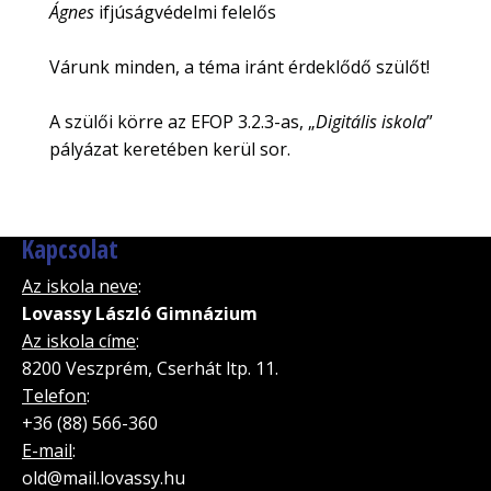
Ágnes
ifjúságvédelmi felelős
Várunk minden, a téma iránt érdeklődő szülőt!
A szülői körre az EFOP 3.2.3-as, „
Digitális iskola
”
pályázat keretében kerül sor.
Kapcsolat
Az iskola neve
:
Lovassy László Gimnázium
Az iskola címe
:
8200 Veszprém, Cserhát ltp. 11.
Telefon
:
+36 (88) 566-360
E-mail
:
old@mail.lovassy.hu