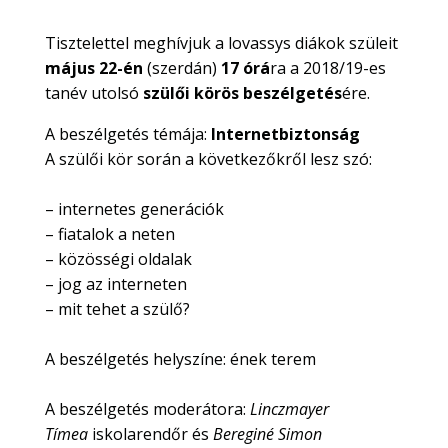
Tisztelettel meghívjuk a lovassys diákok szüleit
május 22-én
(szerdán)
17 órá
ra a 2018/19-es
tanév utolsó
szülői körös beszélgetés
ére.
A beszélgetés témája:
Internetbiztonság
A szülői kör során a következőkről lesz szó:
– internetes generációk
– fiatalok a neten
– közösségi oldalak
– jog az interneten
– mit tehet a szülő?
A beszélgetés helyszíne: ének terem
A beszélgetés moderátora:
Linczmayer
Tímea
iskolarendőr és
Bereginé Simon