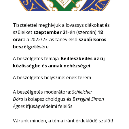
Tisztelettel meghívjuk a lovassys diákokat és
szüleiket
szeptember 21
-én (szerdán)
18
órá
ra a 2022/23-as tanév első
szülői körös
beszélgetés
ére.
A beszélgetés témája:
Beilleszkedés az új
közösségbe és annak nehézségei
.
A beszélgetés helyszíne: ének terem
A beszélgetés moderátora:
Schleicher
Dóra
iskolapszichológus és
Bereginé Simon
Ágnes
ifjúságvédelmi felelős
Várunk minden, a téma iránt érdeklődő szülőt!