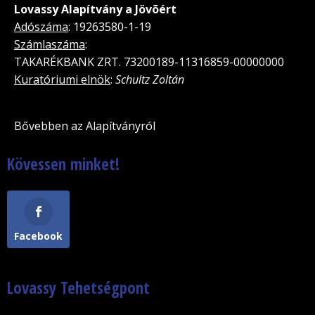
Lovassy Alapítvány a Jövõért
Adószáma
: 19263580-1-19
Számlaszáma
:
TAKARÉKBANK ZRT. 73200189-11316859-00000000
Kuratóriumi elnök
:
Schultz Zoltán
Bővebben az Alapítványról
Kövessen minket!
Facebook
Lovassy Tehetségpont