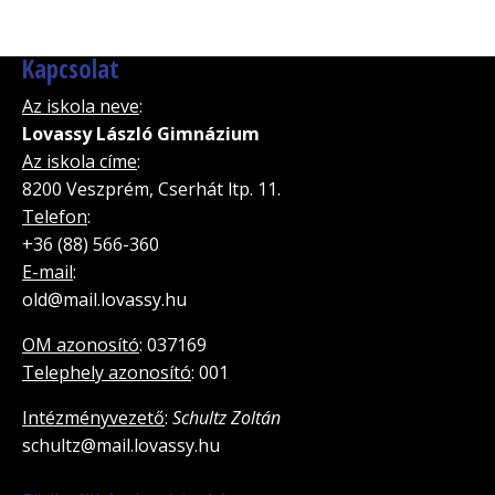
Kapcsolat
Az iskola neve
:
Lovassy László Gimnázium
Az iskola címe
:
8200 Veszprém, Cserhát ltp. 11.
Telefon
:
+36 (88) 566-360
E-mail
:
old@mail.lovassy.hu
OM azonosító
: 037169
Telephely azonosító
: 001
Intézményvezető
:
Schultz Zoltán
schultz@mail.lovassy.hu