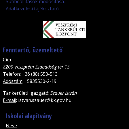
Sütibeállítások módosítása.
Adatkezelési tájékoztató.
Fenntartó, üzemeltető
Cím
:
8200 Veszprém Szabadság tér 15.
Telefon
: +36 (88) 550-513
Adószám
: 15835530-2-19
Tankerületi igazgató
:
Szauer István
E-mail
: istvan.szauer@kk.gov.hu
Iskolai alapítvány
Neve
: