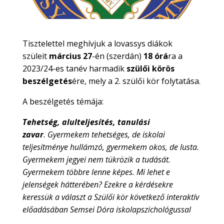
Tisztelettel meghívjuk a lovassys diákok
szüleit
március 27
-én (szerdán)
18 órá
ra a
2023/24-es tanév harmadik
szülői körös
beszélgetés
ére, mely a 2. szülői kör folytatása.
A beszélgetés témája:
Tehetség, alulteljesítés, tanulási
zavar
.
Gyermekem tehetséges, de iskolai
teljesítménye hullámzó, gyermekem okos, de lusta.
Gyermekem jegyei nem tükrözik a tudását.
Gyermekem többre lenne képes. Mi lehet e
jelenségek hátterében? Ezekre a kérdésekre
keressük a választ a Szülői kör következő interaktív
előadásában Semsei Dóra iskolapszichológussal