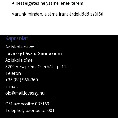
A beszélgetés helyszíne: ének terem
Várunk minden, a téma iránt érdeklődő szülőt!
Kapcsolat
Az iskola neve
:
Lovassy László Gimnázium
Az iskola címe
:
8200 Veszprém, Cserhát ltp. 11.
Telefon
:
+36 (88) 566-360
E-mail
:
old@mail.lovassy.hu
OM azonosító
: 037169
Telephely azonosító
: 001