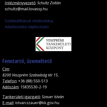
Intézményvezető
:
Schultz Zoltán
schultz@mail.lovassy.hu
Sütibeállítások módosítása.
Adatkezelési tájékoztató.
Fenntartó, üzemeltető
Cím
:
8200 Veszprém Szabadság tér 15.
Telefon
: +36 (88) 550-513
Adószám
: 15835530-2-19
Tankerületi igazgató
:
Szauer István
E-mail
: istvan.szauer@kk.gov.hu