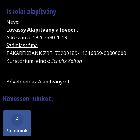
Iskolai alapítvány
Neve
:
Lovassy Alapítvány a Jövõért
Adószáma
: 19263580-1-19
Számlaszáma
:
TAKARÉKBANK ZRT. 73200189-11316859-00000000
Kuratóriumi elnök
:
Schultz Zoltán
Bővebben az Alapítványról
Kövessen minket!
Facebook