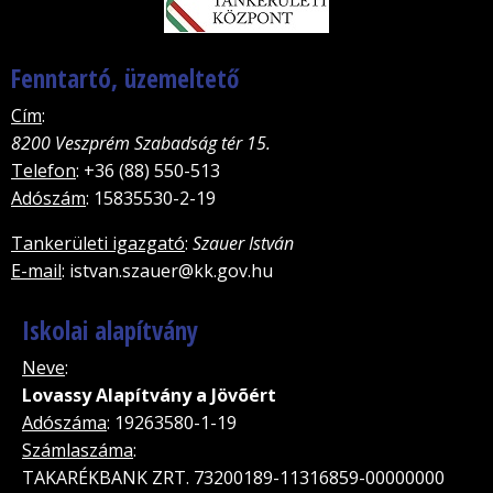
Fenntartó, üzemeltető
Cím
:
8200 Veszprém Szabadság tér 15.
Telefon
: +36 (88) 550-513
Adószám
: 15835530-2-19
Tankerületi igazgató
:
Szauer István
E-mail
: istvan.szauer@kk.gov.hu
Iskolai alapítvány
Neve
:
Lovassy Alapítvány a Jövõért
Adószáma
: 19263580-1-19
Számlaszáma
:
TAKARÉKBANK ZRT. 73200189-11316859-00000000