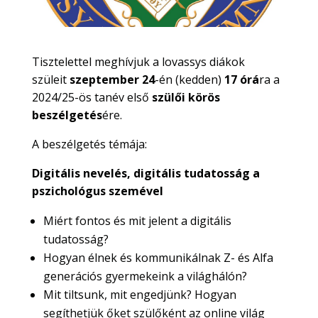
Tisztelettel meghívjuk a lovassys diákok
szüleit
szeptember 24
-én (kedden)
17 órá
ra a
2024/25-ös tanév első
szülői körös
beszélgetés
ére.
A beszélgetés témája:
Digitális nevelés, digitális tudatosság a
pszichológus szemével
Miért fontos és mit jelent a digitális
tudatosság?
Hogyan élnek és kommunikálnak Z- és Alfa
generációs gyermekeink a világhálón?
Mit tiltsunk, mit engedjünk? Hogyan
segíthetjük őket szülőként az online világ