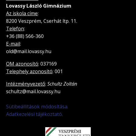
Lovassy László Gimnázium
Az iskola címe
:
8200 Veszprém, Cserhát ltp. 11.
Telefon
:
+36 (88) 566-360
E-mail
:
old@mail.lovassy.hu
OM azonosító
: 037169
Telephely azonosító
: 001
Intézményvezető
:
Schultz Zoltán
schultz@mail.lovassy.hu
Sütibeállítások módosítása.
Adatkezelési tájékoztató.