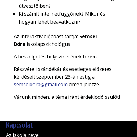
útvesztőiben?
Ki számít internetfüggőnek? Mikor és
hogyan lehet beavatkozni?
Az interaktív előadást tartja:
Semsei
Dóra
iskolapszichológus
A beszélgetés helyszíne: ének terem
Részvételi szándékát és esetleges előzetes
kérdéseit szeptember 23-án estig a
semseidora@gmail.com
címen jelezze.
Várunk minden, a téma iránt érdeklődő szülőt!
Kapcsolat
Az iskola neve
: