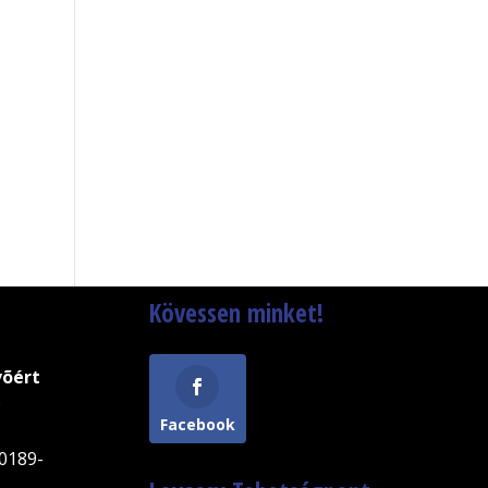
Kövessen minket!
võért
9
Facebook
0189-