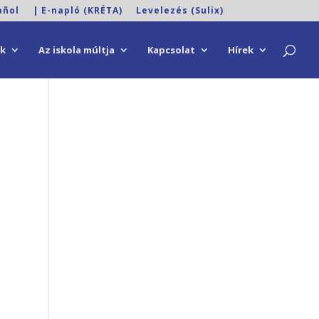
añol
| E-napló (KRÉTA)
Levelezés (Sulix)
ok
Az iskola múltja
Kapcsolat
Hírek