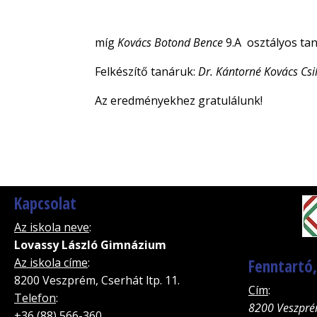
míg
Kovács Botond Bence
9.A osztályos t
Felkészítő tanáruk:
Dr. Kántorné Kovács Csi
Az eredményekhez gratulálunk!
Kapcsolat
Az iskola neve
:
Lovassy László Gimnázium
Az iskola címe
:
Fenntartó
8200 Veszprém, Cserhát ltp. 11.
Cím
:
Telefon
:
8200 Veszpré
+36 (88) 566-360