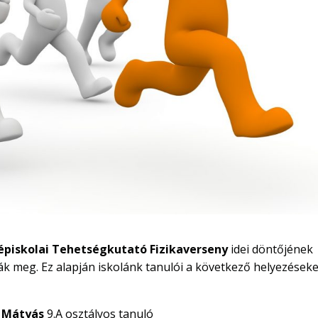
épiskolai Tehetségkutató Fizikaverseny
idei döntőjének
ták meg. Ez alapján iskolánk tanulói a következő helyezéseke
k Mátyás
9.A osztályos tanuló