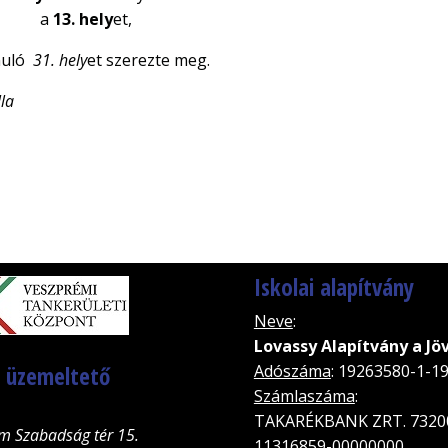
a
13. hely
et,
anuló
31. hely
et szerezte meg.
lla
Iskolai alapítvány
Neve
:
Lovassy Alapítvány a Jö
, üzemeltető
Adószáma
: 19263580-1-1
Számlaszáma
:
TAKARÉKBANK ZRT. 7320
m Szabadság tér 15.
11316859-00000000