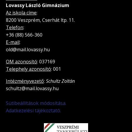
Lovassy László Gimnázium
Az iskola címe
:
8200 Veszprém, Cserhát ltp. 11.
Telefon
:
+36 (88) 566-360
E-mail
:
old@mail.lovassy.hu
OM azonosító
: 037169
Telephely azonosító
: 001
Intézményvezető
:
Schultz Zoltán
schultz@mail.lovassy.hu
Sütibeállítások módosítása.
Adatkezelési tájékoztató.