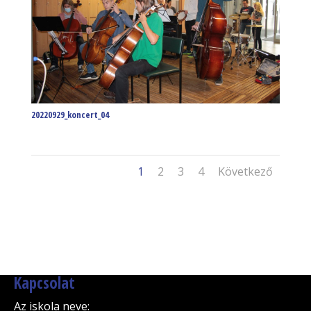
20220929_koncert_04
1
2
3
4
Következő
Kapcsolat
Az iskola neve
: