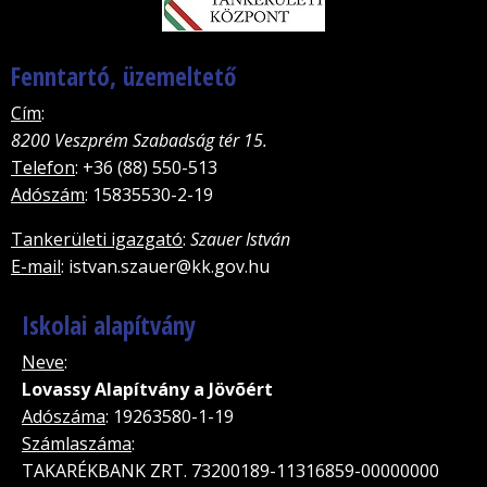
Fenntartó, üzemeltető
Cím
:
8200 Veszprém Szabadság tér 15.
Telefon
: +36 (88) 550-513
Adószám
: 15835530-2-19
Tankerületi igazgató
:
Szauer István
E-mail
: istvan.szauer@kk.gov.hu
Iskolai alapítvány
Neve
:
Lovassy Alapítvány a Jövõért
Adószáma
: 19263580-1-19
Számlaszáma
:
TAKARÉKBANK ZRT. 73200189-11316859-00000000