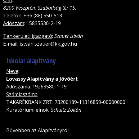
8200 Veszprém Szabadság tér 15.
Telefon
: +36 (88) 550-513
Adószám
: 15835530-2-19
Tankerületi igazgató
:
Szauer István
E-mail
: istvan.szauer@kk.gov.hu
Iskolai alapítvány
Neve
:
Lovassy Alapítvány a Jövõért
Adószáma
: 19263580-1-19
Számlaszáma
:
TAKARÉKBANK ZRT. 73200189-11316859-00000000
Kuratóriumi elnök
:
Schultz Zoltán
Bővebben az Alapítványról