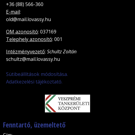
+36 (88) 566-360
E-mail
:
old@mail.lovassy.hu
OM azonosító
: 037169
Telephely azonosító
: 001
Intézményvezető
:
Schultz Zoltán
schultz@mail.lovassy.hu
Sütibeállítások módosítása.
Adatkezelési tájékoztató.
Fenntartó, üzemeltető
Cím
: