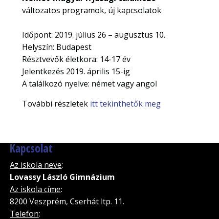
változatos programok, új kapcsolatok
Időpont: 2019. július 26 – augusztus 10.
Helyszín: Budapest
Résztvevők életkora: 14-17 év
Jelentkezés 2019. április 15-ig
A találkozó nyelve: német vagy angol
További részletek
itt tekinthetők meg
Kapcsolat
Az iskola neve
:
Lovassy László Gimnázium
Az iskola címe
:
8200 Veszprém, Cserhát ltp. 11.
Telefon
: