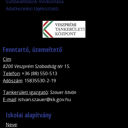
Sütibeállítások módosítása.
Adatkezelési tájékoztató.
Fenntartó, üzemeltető
Cím
:
8200 Veszprém Szabadság tér 15.
Telefon
: +36 (88) 550-513
Adószám
: 15835530-2-19
Tankerületi igazgató
:
Szauer István
E-mail
: istvan.szauer@kk.gov.hu
Iskolai alapítvány
Neve
: