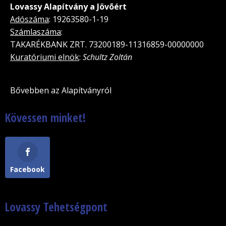
Lovassy Alapítvány a Jövõért
Adószáma
: 19263580-1-19
Számlaszáma
:
TAKARÉKBANK ZRT. 73200189-11316859-00000000
Kuratóriumi elnök
:
Schultz Zoltán
Bővebben az Alapítványról
Kövessen minket!
Facebook
Lovassy Tehetségpont