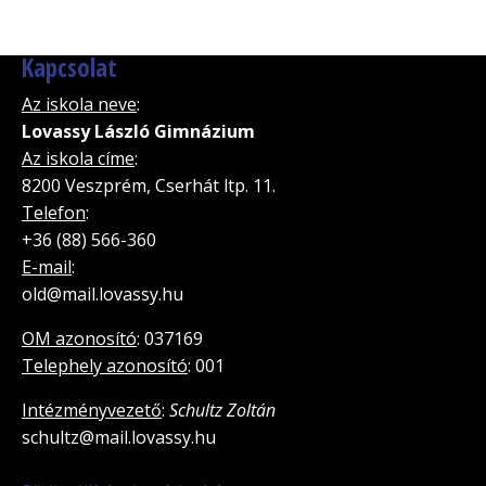
Kapcsolat
Az iskola neve
:
Lovassy László Gimnázium
Az iskola címe
:
8200 Veszprém, Cserhát ltp. 11.
Telefon
:
+36 (88) 566-360
E-mail
:
old@mail.lovassy.hu
OM azonosító
: 037169
Telephely azonosító
: 001
Intézményvezető
:
Schultz Zoltán
schultz@mail.lovassy.hu