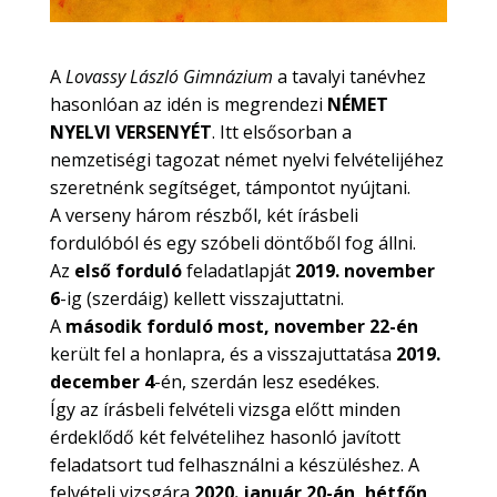
A
Lovassy László Gimnázium
a tavalyi tanévhez
hasonlóan az idén is megrendezi
NÉMET
NYELVI VERSENYÉT
. Itt elsősorban a
nemzetiségi tagozat német nyelvi felvételijéhez
szeretnénk segítséget, támpontot nyújtani.
A verseny három részből, két írásbeli
fordulóból és egy szóbeli döntőből fog állni.
Az
első forduló
feladatlapját
2019. november
6
-ig (szerdáig) kellett visszajuttatni.
A
második forduló
most, november 22-én
került fel a honlapra, és a visszajuttatása
2019.
december 4
-én, szerdán lesz esedékes.
Így az írásbeli felvételi vizsga előtt minden
érdeklődő két felvételihez hasonló javított
feladatsort tud felhasználni a készüléshez. A
felvételi vizsgára
2020. január 20-án, hétfőn