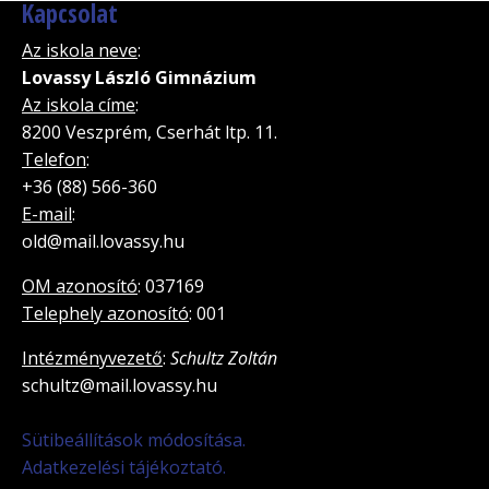
Kapcsolat
Az iskola neve
:
Lovassy László Gimnázium
Az iskola címe
:
8200 Veszprém, Cserhát ltp. 11.
Telefon
:
+36 (88) 566-360
E-mail
:
old@mail.lovassy.hu
OM azonosító
: 037169
Telephely azonosító
: 001
Intézményvezető
:
Schultz Zoltán
schultz@mail.lovassy.hu
Sütibeállítások módosítása.
Adatkezelési tájékoztató.