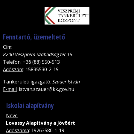
Fenntartó, üzemeltető
Cím
:
8200 Veszprém Szabadság tér 15.
Telefon
: +36 (88) 550-513
Adószám
: 15835530-2-19
Tankerületi igazgató
:
Szauer István
E-mail
: istvan.szauer@kk.gov.hu
Iskolai alapítvány
Neve
:
Lovassy Alapítvány a Jövõért
Adószáma
: 19263580-1-19