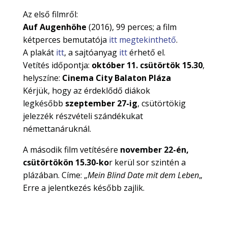
Az első filmről:
Auf Augenhöhe
(2016), 99 perces; a film
kétperces bemutatója
itt megtekinthető
.
A plakát
itt
, a sajtóanyag
itt
érhető el.
Vetítés időpontja:
október 11. csütörtök 15.30
,
helyszíne:
Cinema City Balaton Pláza
Kérjük, hogy az érdeklődő diákok
legkésőbb
szeptember 27-ig
, csütörtökig
jelezzék részvételi szándékukat
némettanáruknál.
A második film vetítésére
november 22-én,
csütörtökön 15.30-ko
r kerül sor szintén a
plázában. Címe: „
Mein Blind Date mit dem Leben
„
Erre a jelentkezés később zajlik.