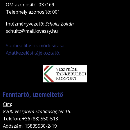
OM azonosító
: 037169
Telephely azonosító
: 001
Intézményvezető
:
Schultz Zoltán
schultz@mail.lovassy.hu
Sütibeállítások módosítása.
Adatkezelési tájékoztató.
Fenntartó, üzemeltető
Cím
:
8200 Veszprém Szabadság tér 15.
Telefon
: +36 (88) 550-513
Adószám
: 15835530-2-19