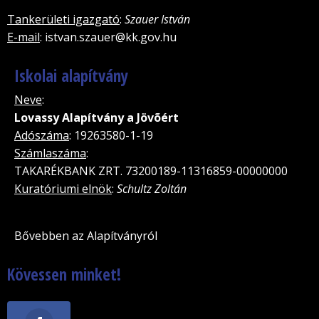
Tankerületi igazgató
:
Szauer István
E-mail
: istvan.szauer@kk.gov.hu
Iskolai alapítvány
Neve
:
Lovassy Alapítvány a Jövõért
Adószáma
: 19263580-1-19
Számlaszáma
:
TAKARÉKBANK ZRT. 73200189-11316859-00000000
Kuratóriumi elnök
:
Schultz Zoltán
Bővebben az Alapítványról
Kövessen minket!