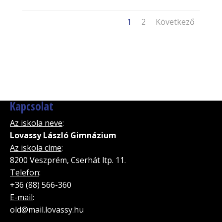
1
2
Következő
Kapcsolat
Az iskola neve
:
Lovassy László Gimnázium
Az iskola címe
:
8200 Veszprém, Cserhát ltp. 11.
Telefon
:
+36 (88) 566-360
E-mail
:
old@mail.lovassy.hu