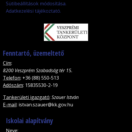
Sütibeállítások módosítása.
Adatkezelési tájékoztató.
Fenntartó, üzemeltető
Cím
:
8200 Veszprém Szabadság tér 15.
Telefon
: +36 (88) 550-513
Adószám
: 15835530-2-19
Tankerületi igazgató
:
Szauer István
E-mail
: istvan.szauer@kk.gov.hu
Iskolai alapítvány
Neve
: