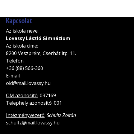
Kapcsolat
Az iskola neve
:
Lovassy László Gimnázium
Az iskola címe
:
8200 Veszprém, Cserhát ltp. 11.
Telefon
:
+36 (88) 566-360
E-mail
:
old@mail.lovassy.hu
OM azonosító
: 037169
Telephely azonosító
: 001
Intézményvezető
:
Schultz Zoltán
schultz@mail.lovassy.hu