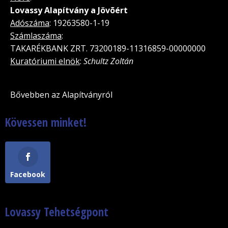
Lovassy Alapítvány a Jövõért
Adószáma
: 19263580-1-19
Számlaszáma
:
TAKARÉKBANK ZRT. 73200189-11316859-00000000
Kuratóriumi elnök
:
Schultz Zoltán
Bővebben az Alapítványról
Kövessen minket!
Facebook
Lovassy Tehetségpont