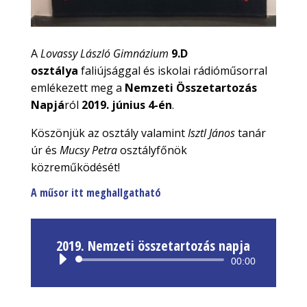
A
Lovassy László Gimnázium
9.D
osztálya
faliújsággal és iskolai rádióműsorral
emlékezett meg a
Nemzeti Összetartozás
Napjá
ról
2019. június 4-én
.
Köszönjük az osztály valamint
Isztl János
tanár
úr és
Mucsy Petra
osztályfőnök
közreműködését!
A műsor itt meghallgatható
2019. Nemzeti összetartozás napja
Audió
00:00
lejátszó