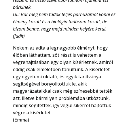
részem, és tiszta szívemből tudnám ajánlani ezt
bárkinek.
Ui.: Bár még nem tudok teljes párhuzamot vonni ez
élmény között és a biológia tudásom között, de
bízom benne, hogy majd minden helyére kerül.
(Judit)
Nekem az adta a legnagyobb élményt, hogy
élőben láthattam, sőt részt is vehettem a
végrehajtásában egy olyan kísérletnek, amiről
eddig csak elméletben tanultunk. A kísérletet
egy egyetemi oktató, és egyik tanítványa
segítségével bonyolítottuk le, akik
magyarázataikkal csak még színesebbé tették
azt, illetve bármilyen problémába ütköztünk,
mindig segítettek, így végül sikerrel hajtottuk
végre a kísérletet
(Emma)