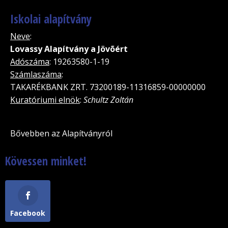
Iskolai alapítvány
Neve
:
Lovassy Alapítvány a Jövõért
Adószáma
: 19263580-1-19
Számlaszáma
:
TAKARÉKBANK ZRT. 73200189-11316859-00000000
Kuratóriumi elnök
:
Schultz Zoltán
Bővebben az Alapítványról
Kövessen minket!
Facebook