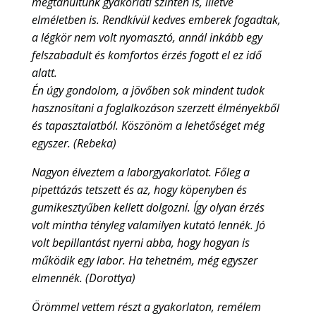
megtanultunk gyakorlati szinten is, illetve
elméletben is. Rendkívül kedves emberek fogadtak,
a légkör nem volt nyomasztó, annál inkább egy
felszabadult és komfortos érzés fogott el ez idő
alatt.
Én úgy gondolom, a jövőben sok mindent tudok
hasznosítani a foglalkozáson szerzett élményekből
és tapasztalatból. Köszönöm a lehetőséget még
egyszer. (Rebeka)
Nagyon élveztem a laborgyakorlatot. Főleg a
pipettázás tetszett és az, hogy köpenyben és
gumikesztyűben kellett dolgozni. Így olyan érzés
volt mintha tényleg valamilyen kutató lennék. Jó
volt bepillantást nyerni abba, hogy hogyan is
működik egy labor. Ha tehetném, még egyszer
elmennék. (Dorottya)
Örömmel vettem részt a gyakorlaton, remélem