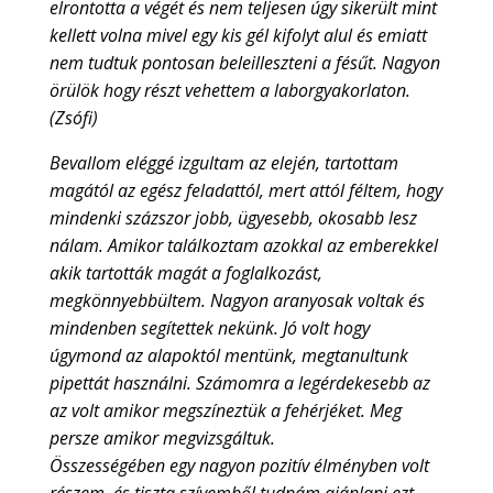
elrontotta a végét és nem teljesen úgy sikerült mint
kellett volna mivel egy kis gél kifolyt alul és emiatt
nem tudtuk pontosan beleilleszteni a fésűt. Nagyon
örülök hogy részt vehettem a laborgyakorlaton.
(Zsófi)
Bevallom eléggé izgultam az elején, tartottam
magától az egész feladattól, mert attól féltem, hogy
mindenki százszor jobb, ügyesebb, okosabb lesz
nálam. Amikor találkoztam azokkal az emberekkel
akik tartották magát a foglalkozást,
megkönnyebbültem. Nagyon aranyosak voltak és
mindenben segítettek nekünk. Jó volt hogy
úgymond az alapoktól mentünk, megtanultunk
pipettát használni. Számomra a legérdekesebb az
az volt amikor megszíneztük a fehérjéket. Meg
persze amikor megvizsgáltuk.
Összességében egy nagyon pozitív élményben volt