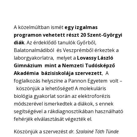
A közelmúltban ismét
egy izgalmas
programon vehetett részt 20 Szent-Györgyi
diák
. Az érdeklődő tanulók Győrből,
Balatonalmádiból és Veszprémből érkeztek a
laborgyakorlatra, melyet a
Lovassy László
Gimnázium mint a Nemzeti Tudósképző
Akadémia bázisiskolája szervezett
, A
foglalkozás helyszíne a Pannon Egyetem volt –
köszönjük a lehetőséget! A molekuláris
biológia gyakorlat során az elektroforézis
módszerével ismerkedtek a diákok, s ennek
segítségével a rákdiagnosztikában használható
fehérjék elválasztását végezték el.
Köszönjük a szervezést
dr. Szalainé Tóth Tünde