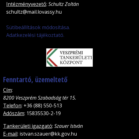
Intézményvezető
:
Schultz Zoltán
schultz@mail.lovassy.hu
Sütibeállítások módosítása.
Adatkezelési tájékoztató.
Fenntartó, üzemeltető
Cím
:
8200 Veszprém Szabadság tér 15.
Telefon
: +36 (88) 550-513
Adószám
: 15835530-2-19
Tankerületi igazgató
:
Szauer István
E-mail
: istvan.szauer@kk.gov.hu