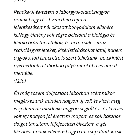
Rendkívül élveztem a laborgyakolatot,nagyon
örülök hogy részt vehettem rajta a
jelentkezésemnél okozott bonyodalom ellenére
is.Nagy élmény volt végre belelátni a biológia és
kémia órán tanultakba, és nem csak száraz
reakcióegyenleteket, kísérletleírásokat látni, hanem
a gyakorlati ismeretre is szert tehettünk, betekintést
nyerhettünk a laborban folyó munkába és annak
mentébe.
(Júlia)
Én még sosem dolgoztam laborban ezért mikor
megérkeztünk minden nagyon új volt és kicsit meg
is ijedtem de mindenki nagyon segítőkész és kedves
volt így nagyon jól éreztem magam és sok hasznos
dolgot tanultam. Kifejezetten élveztem a gél
készítést annak ellenére hogy a mi csapatunk kicsit