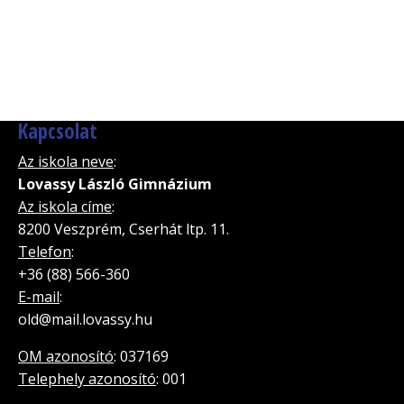
Kapcsolat
Az iskola neve
:
Lovassy László Gimnázium
Az iskola címe
:
8200 Veszprém, Cserhát ltp. 11.
Telefon
:
+36 (88) 566-360
E-mail
:
old@mail.lovassy.hu
OM azonosító
: 037169
Telephely azonosító
: 001