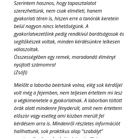
Szerintem hasznos, hogy tapasztalatot
szerezhettünk, nem csak elméleti, hanem
gyakorlati téren is, hiszen erre a tanórák keretein
belül nagyon nincs lehetőségünk. A
gyakorlatvezetőink pedig rendkívül barátságosak és
segítőkészek voltak, minden kérdésünkre lelkesen
válaszoltak.
Összességében egy remek, maradandó élményt
nyújtott számomra!
(Zsófi)
Mielőtt a laborba beértünk volna, elég sok kérdőjel
volt még a fejemben, nem teljesen értettem mi lesz
a végkimenetele a gyakorlatnak. A laborban töltött
órák alatt mindenre fényderült, amit nem értettem
először vagy esetleg ami közben merült fel
kérdésem arra is. Mindenről részletes információt
hallhattunk, sok praktikus alap “szabályt”