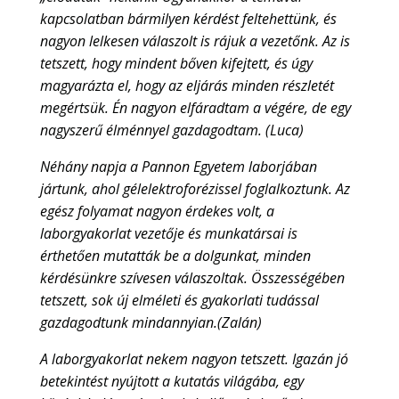
kapcsolatban bármilyen kérdést feltehettünk, és
nagyon lelkesen válaszolt is rájuk a vezetőnk. Az is
tetszett, hogy mindent bőven kifejtett, és úgy
magyarázta el, hogy az eljárás minden részletét
megértsük. Én nagyon elfáradtam a végére, de egy
nagyszerű élménnyel gazdagodtam. (Luca)
Néhány napja a Pannon Egyetem laborjában
jártunk, ahol gélelektroforézissel foglalkoztunk. Az
egész folyamat nagyon érdekes volt, a
laborgyakorlat vezetője és munkatársai is
érthetően mutatták be a dolgunkat, minden
kérdésünkre szívesen válaszoltak. Összességében
tetszett, sok új elméleti és gyakorlati tudással
gazdagodtunk mindannyian.(Zalán)
A laborgyakorlat nekem nagyon tetszett. Igazán jó
betekintést nyújtott a kutatás világába, egy