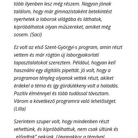
több ilyenben lesz még részem. Nagyon jónak
találom, hogy már gimnazistaként betekintést
nyerhetek a laborok világába és láthatok,
kipróbálhatok olyan műszereket, amiket még
sosem. (Saci)
Ez volt az első Szent-Györgyi-s program, amin részt
vettem és már rögtön új laborgyakorlati
tapasztalatokat szereztem. Például, hogyan kell
használni egy digitális pipettát. Jó volt, hogy a
programon tényleg olyanok vettek részt, akiket
érdekel a téma és így gördülékeny volt a haladás.
Pozitív élménnyel és több tudással távoztam.
Várom a következő programra való lehetőséget.
(Lilla)
Szerintem szuper volt, hogy mindenben részt
vehettünk, és kipróbálhattuk, nem csak ültünk és
„előadtak” nekünk. Ugyanakkor a témával