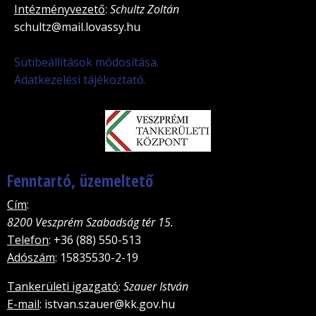
Intézményvezető
:
Schultz Zoltán
schultz@mail.lovassy.hu
Sütibeállítások módosítása.
Adatkezelési tájékoztató.
Fenntartó, üzemeltető
Cím
:
8200 Veszprém Szabadság tér 15.
Telefon
: +36 (88) 550-513
Adószám
: 15835530-2-19
Tankerületi igazgató
:
Szauer István
E-mail
: istvan.szauer@kk.gov.hu