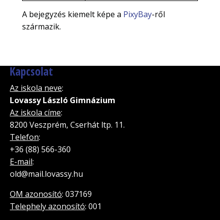
A bejegyzés kiemelt képe a
PixyBay
-ről
származik.
Kapcsolat
Az iskola neve
:
Lovassy László Gimnázium
Az iskola címe
:
8200 Veszprém, Cserhát ltp. 11.
Telefon
:
+36 (88) 566-360
E-mail
:
old@mail.lovassy.hu
OM azonosító
: 037169
Telephely azonosító
: 001