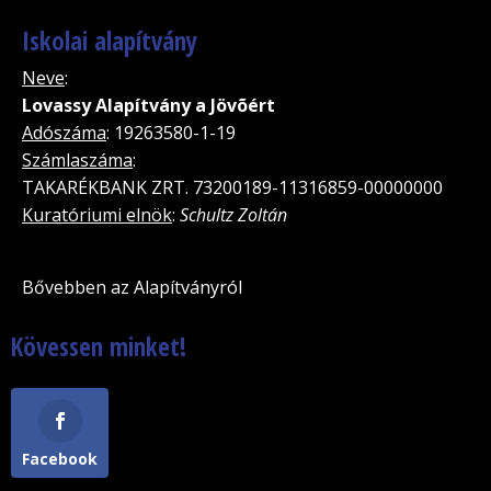
Iskolai alapítvány
Neve
:
Lovassy Alapítvány a Jövõért
Adószáma
: 19263580-1-19
Számlaszáma
:
TAKARÉKBANK ZRT. 73200189-11316859-00000000
Kuratóriumi elnök
:
Schultz Zoltán
Bővebben az Alapítványról
Kövessen minket!
Facebook