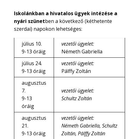
Iskolánkban a hivatalos ügyek intézése a
nyári szünet
ben a következő (kéthetente
szerdai) napokon lehetséges:
július 10.
vezetői ügyelet:
9-13 óráig
Németh Gabriella
július 24.
vezetői ügyelet:
9-13 óráig
Pálffy Zoltán
augusztus
7.
vezetői ügyelet:
9-13
Schultz Zoltán
óráig
augusztus
vezetői ügyelet:
21.
Németh Gabriella, Schultz
9-13 óráig
Zoltán, Pálffy Zoltán