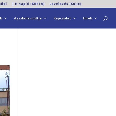
añol
| E-napló (KRÉTA)
Levelezés (Sulix)
ok
Az iskola múltja
Kapcsolat
Hírek