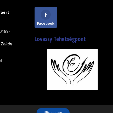
võért
9
Facebook
0189-
Lovassy Tehetségpont
 Zoltán
l
Elfogadom