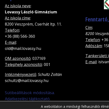
Az iskola neve
:
Lovassy László Gimnázium
Az iskola címe
:
Fenntartó
8200 Veszprém, Cserhát ltp. 11.
Cím
:
Telefon
:
8200 Veszpré
+36 (88) 566-360
Telefon
: +36
E-mail
:
Adószám
: 1
old@mail.lovassy.hu
Tankerületi 
OM azonosító
: 037169
E-mail
: istv
Telephely azonosító
: 001
Intézményvezető
:
Schultz Zoltán
schultz@mail.lovassy.hu
Sütibeállítások módosítása.
Adatkezelési tájékoztató.
A weboldalon a minőségi felhasználói élmé