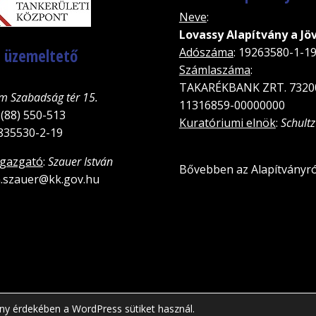
Neve
:
Lovassy Alapítvány a Jö
, üzemeltető
Adószáma
: 19263580-1-1
Számlaszáma
:
TAKARÉKBANK ZRT. 7320
m Szabadság tér 15.
11316859-00000000
 (88) 550-513
Kuratóriumi elnök
:
Schultz
5835530-2-19
igazgató
:
Szauer István
Bővebben az Alapítványró
an.szauer@kk.gov.hu
ny érdekében a WordPress sütiket használ.