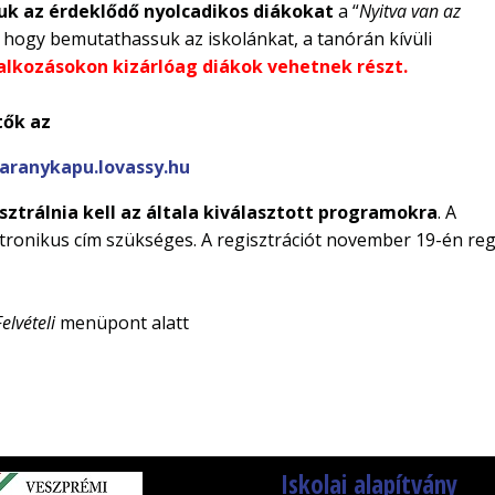
juk az érdeklődő nyolcadikos diákokat
a “
Nyitva van az
hogy bemutathassuk az iskolánkat, a tanórán kívüli
alkozásokon kizárlóag diákok vehetnek részt.
tők az
aranykapu.lovassy.hu
ztrálnia kell az általa kiválasztott programokra
. A
ktronikus cím szükséges. A regisztrációt november 19-én re
Felvételi
menüpont alatt
Iskolai alapítvány