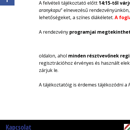
A felvételi tájékoztató előtt
14:15-től vár
aranykapu
” elnevezésű rendezvényünkön, 
lehetőségeket, a színes diákéletet.
A fogl
A rendezvény
programjai megtekinthe
oldalon, ahol
minden résztvevőnek regis
regisztrációhoz érvényes és használt ele
zárjuk le.
A tájékoztatóig is érdemes tájékozódni a
Kapcsolat