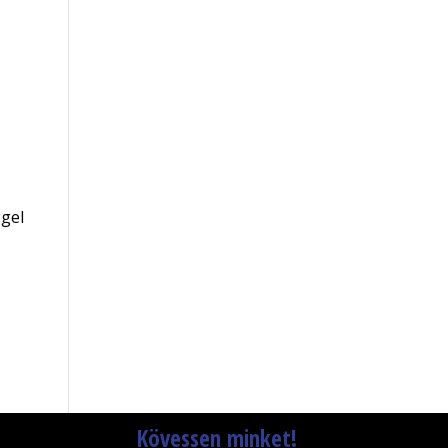
ggel
Kövessen minket!