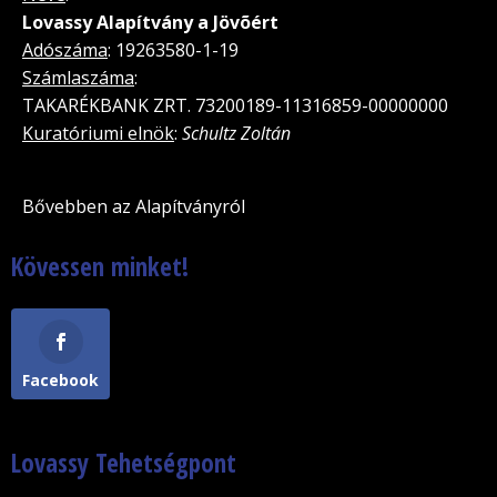
Lovassy Alapítvány a Jövõért
Adószáma
: 19263580-1-19
Számlaszáma
:
TAKARÉKBANK ZRT. 73200189-11316859-00000000
Kuratóriumi elnök
:
Schultz Zoltán
Bővebben az Alapítványról
Kövessen minket!
Facebook
Lovassy Tehetségpont