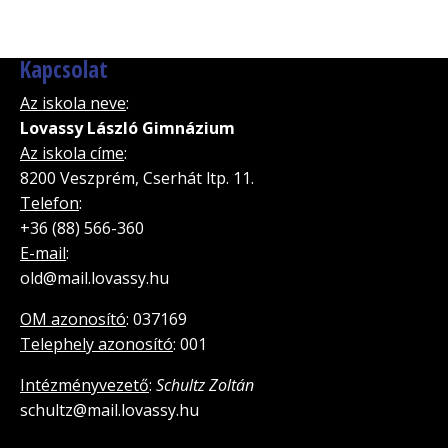
Kapcsolat
Az iskola neve
:
Lovassy László Gimnázium
Az iskola címe
:
8200 Veszprém, Cserhát ltp. 11.
Telefon
:
+36 (88) 566-360
E-mail
:
old@mail.lovassy.hu
OM azonosító
: 037169
Telephely azonosító
: 001
Intézményvezető
:
Schultz Zoltán
schultz@mail.lovassy.hu