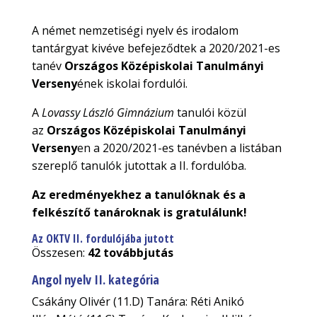
A német nemzetiségi nyelv és irodalom
tantárgyat kivéve befejeződtek a 2020/2021-es
tanév
Országos Középiskolai Tanulmányi
Verseny
ének iskolai fordulói.
A
Lovassy László Gimnázium
tanulói közül
az
Országos Középiskolai Tanulmányi
Verseny
en a 2020/2021-es tanévben a listában
szereplő tanulók jutottak a II. fordulóba.
Az eredményekhez a tanulóknak és a
felkészítő tanároknak is gratulálunk!
Az OKTV II. fordulójába jutott
Összesen:
42 továbbjutás
Angol nyelv II. kategória
Csákány Olivér (11.D) Tanára: Réti Anikó