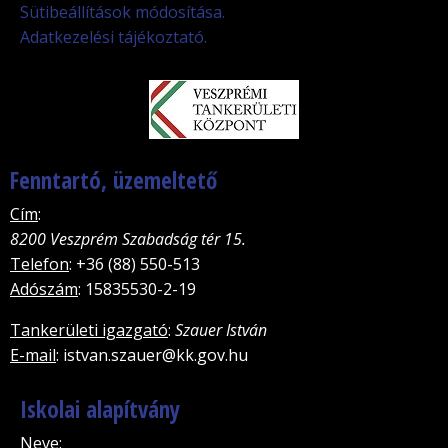
Sütibeállítások módosítása.
Adatkezelési tájékoztató.
Fenntartó, üzemeltető
Cím
:
8200 Veszprém Szabadság tér 15.
Telefon
: +36 (88) 550-513
Adószám
: 15835530-2-19
Tankerületi igazgató
:
Szauer István
E-mail
: istvan.szauer@kk.gov.hu
Iskolai alapítvány
Neve
: