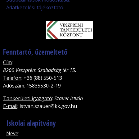
Adatkezelési tájékoztató.
Fenntartó, üzemeltető
Cím
:
8200 Veszprém Szabadság tér 15.
Telefon
: +36 (88) 550-513
Adószám
: 15835530-2-19
Tankerületi igazgató
:
Szauer István
E-mail
: istvan.szauer@kk.gov.hu
Iskolai alapítvány
Neve
: