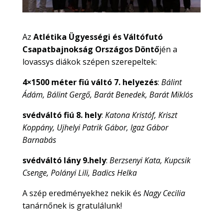
Az
Atlétika Ügyességi és Váltófutó
Csapatbajnokság Országos Döntő
jén a
lovassys diákok szépen szerepeltek:
4×1500 méter fiú váltó 7. helyezés
:
Bálint
Ádám, Bálint Gergő, Barát Benedek, Barát Miklós
svédváltó fiú 8. hely
:
Katona Kristóf, Kriszt
Koppány, Ujhelyi Patrik Gábor, Igaz Gábor
Barnabás
svédváltó lány 9.hely
:
Berzsenyi Kata, Kupcsik
Csenge, Polányi Lili, Badics Helka
A szép eredményekhez nekik és
Nagy Cecilia
tanárnőnek is gratulálunk!