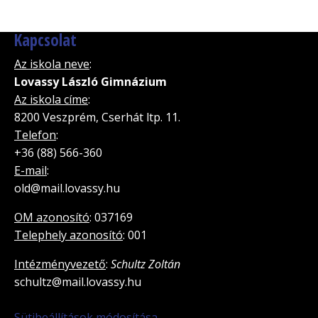
Kapcsolat
Az iskola neve
:
Lovassy László Gimnázium
Az iskola címe
:
8200 Veszprém, Cserhát ltp. 11.
Telefon
:
+36 (88) 566-360
E-mail
:
old@mail.lovassy.hu
OM azonosító
: 037169
Telephely azonosító
: 001
Intézményvezető
:
Schultz Zoltán
schultz@mail.lovassy.hu
Sütibeállítások módosítása.