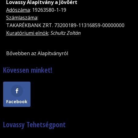
Lovassy Alapítvány a Jövõért
Adószáma
: 19263580-1-19
Számlaszáma
:
TAKARÉKBANK ZRT. 73200189-11316859-00000000
Kuratóriumi elnök
:
Schultz Zoltán
Bővebben az Alapítványról
Kövessen minket!
Facebook
Lovassy Tehetségpont