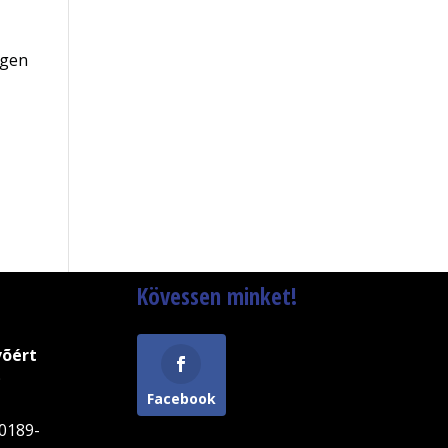
 igen
Kövessen minket!
võért
9
Facebook
0189-