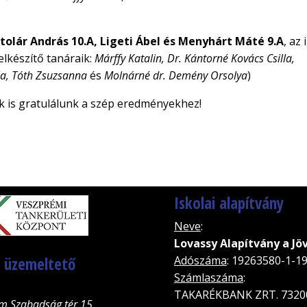
tolár András 10.A, Ligeti Ábel és Menyhárt Máté 9.A
, az
Felkészítő tanáraik:
Márffy Katalin, Dr. Kántorné Kovács Csilla,
la, Tóth Zsuzsanna
és
Molnárné dr. Demény Orsolya
)
k is gratulálunk a szép eredményekhez!
Iskolai alapítvány
Neve
:
Lovassy Alapítvány a Jö
, üzemeltető
Adószáma
: 19263580-1-1
Számlaszáma
:
TAKARÉKBANK ZRT. 7320
m Szabadság tér 15.