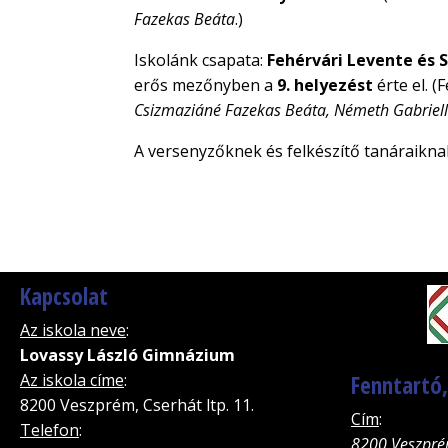
Fazekas Beáta
.)
Iskolánk csapata:
Fehérvári Levente és S
erős mezőnyben a
9. helyezést
érte el. (
Csizmaziáné Fazekas Beáta, Németh Gabriel
A versenyzőknek és felkészítő tanáraikna
Kapcsolat
Az iskola neve
:
Lovassy László Gimnázium
Az iskola címe
:
Fenntartó
8200 Veszprém, Cserhát ltp. 11.
Cím
:
Telefon
:
8200 Veszpré