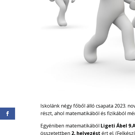
Iskolánk négy főből álló csapata 2023. 
részt, ahol matematikából és fizikából m
Egyéniben matematikából
Ligeti Ábel 9.
összetettben
2. helyezést
ért el. (Felkész