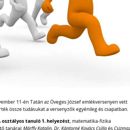
november 11-én Tatán az Öveges József emlékversenyen vett
érték össze tudásukat a versenyzők egyénileg és csapatban.
A osztályos tanuló 1. helyezést
, matematika-fizika
ítő tanárai:
Márffy Katalin, Dr. Kántorné Kovács Csilla
és
Csizma