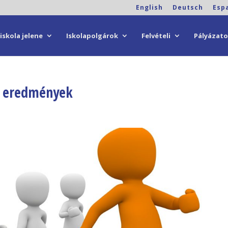
English
Deutsch
Esp
iskola jelene
Iskolapolgárok
Felvételi
Pályázat
y eredmények