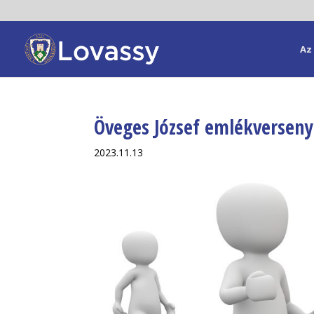
Az 
Öveges József emlékversen
2023.11.13