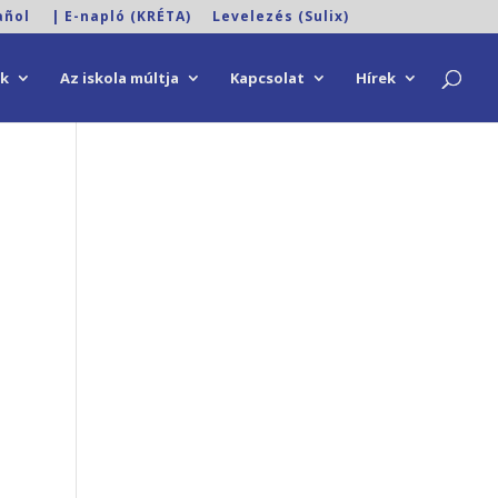
añol
| E-napló (KRÉTA)
Levelezés (Sulix)
ok
Az iskola múltja
Kapcsolat
Hírek