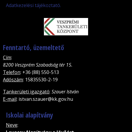
Adatkezelési tájékoztató.
Fenntartó, üzemeltető
Cím
:
8200 Veszprém Szabadság tér 15.
Telefon
: +36 (88) 550-513
Adószám
: 15835530-2-19
Tankerületi igazgató
:
Szauer István
E-mail
: istvan.szauer@kk.gov.hu
Iskolai alapítvány
Neve
: