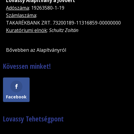
Lovassy Alapítvány a Jövõért
Adószáma
: 19263580-1-19
Számlaszáma
:
TAKARÉKBANK ZRT. 73200189-11316859-00000000
Kuratóriumi elnök
:
Schultz Zoltán
Bővebben az Alapítványról
Kövessen minket!
Facebook
Lovassy Tehetségpont