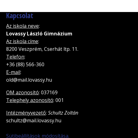
Kapcsolat
Az iskola neve
:
Lovassy László Gimnázium
Az iskola címe
:
8200 Veszprém, Cserhát ltp. 11.
Telefon
:
+36 (88) 566-360
E-mail
:
old@mail.lovassy.hu
OM azonosító
: 037169
Telephely azonosító
: 001
Intézményvezető
:
Schultz Zoltán
schultz@mail.lovassy.hu
Sütibeállítások módosítása.