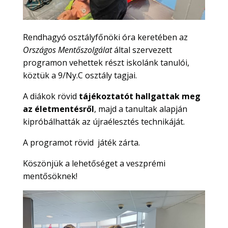
Rendhagyó osztályfőnöki óra keretében az
Országos Mentőszolgálat
által szervezett
programon vehettek részt iskolánk tanulói,
köztük a 9/Ny.C osztály tagjai.
A diákok rövid
tájékoztatót hallgattak meg
az életmentésről
, majd a tanultak alapján
kipróbálhatták az újraélesztés technikáját.
A programot rövid játék zárta.
Köszönjük a lehetőséget a veszprémi
mentősöknek!