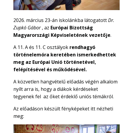
2026. március 23-án iskolánkba látogatott
Dr.
Zupkó Gábor
, az
Európai Bizottság
Magyarországi Képviseletének vezetője
.
A 11. A és 11. C osztályok
rendhagyó
történelemóra keretében ismerkedhettek
meg az Európai Unió történetével,
felépítésével és működésével.
A közvetlen hangvételű előadás végén alkalom
nyílt arra is, hogy a diákok kérdéseket
tegyenek fel az őket érdeklő uniós témákról.
Az előadáson készült fényképeket itt nézheti
meg: