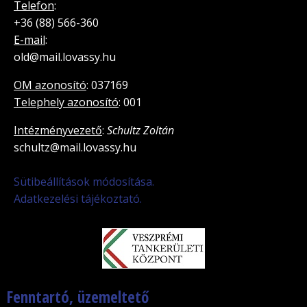
Telefon
:
+36 (88) 566-360
E-mail
:
old@mail.lovassy.hu
OM azonosító
: 037169
Telephely azonosító
: 001
Intézményvezető
:
Schultz Zoltán
schultz@mail.lovassy.hu
Sütibeállítások módosítása.
Adatkezelési tájékoztató.
Fenntartó, üzemeltető