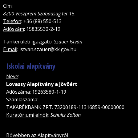
Cím
:
8200 Veszprém Szabadság tér 15.
Telefon
: +36 (88) 550-513
Adószám
: 15835530-2-19
Tankerületi igazgató
:
Szauer István
E-mail
: istvan.szauer@kk.gov.hu
Iskolai alapítvány
Neve
:
Lovassy Alapítvány a Jövõért
Adószáma
: 19263580-1-19
Számlaszáma
:
TAKARÉKBANK ZRT. 73200189-11316859-00000000
Kuratóriumi elnök
:
Schultz Zoltán
Bővebben az Alapítványról