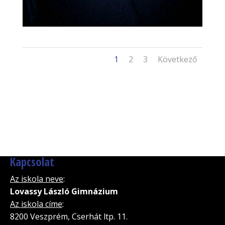
1
2
3
Következő
Kapcsolat
Az iskola neve
:
Lovassy László Gimnázium
Az iskola címe
:
8200 Veszprém, Cserhát ltp. 11.