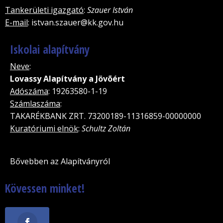
Tankerületi igazgató
:
Szauer István
E-mail
: istvan.szauer@kk.gov.hu
Iskolai alapítvány
Neve
:
Lovassy Alapítvány a Jövõért
Adószáma
: 19263580-1-19
Számlaszáma
:
TAKARÉKBANK ZRT. 73200189-11316859-00000000
Kuratóriumi elnök
:
Schultz Zoltán
Bővebben az Alapítványról
Kövessen minket!