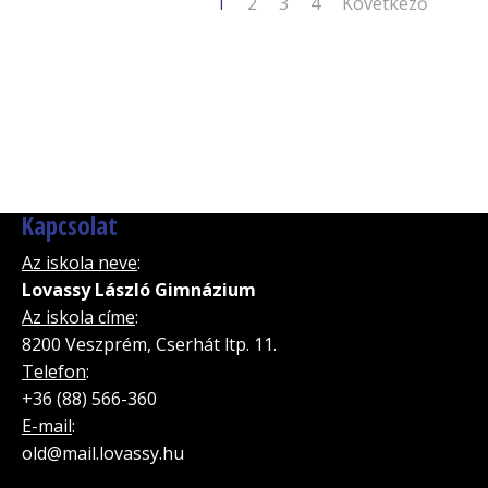
1
2
3
4
Következő
Kapcsolat
Az iskola neve
:
Lovassy László Gimnázium
Az iskola címe
:
8200 Veszprém, Cserhát ltp. 11.
Telefon
:
+36 (88) 566-360
E-mail
:
old@mail.lovassy.hu