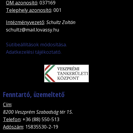
OM azonosító
: 037169
Telephely azonosító
: 001
Intézményvezető
:
Schultz Zoltán
schultz@mail.lovassy.hu
Sütibeállítások módosítása.
Adatkezelési tájékoztató.
Fenntartó, üzemeltető
Cím
:
8200 Veszprém Szabadság tér 15.
Telefon
: +36 (88) 550-513
Adószám
: 15835530-2-19